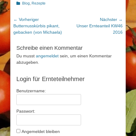
Kategorien
Blog
,
Rezepte
Beitragsnavigation
← Vorheriger
Nächster →
Vorheriger
Nächster
Butternusskürbis pikant,
Unser Ernteanteil KW46
Beitrag:
Beitrag:
gebacken (von Michaela)
2016
Schreibe einen Kommentar
Du musst
angemeldet
sein, um einen Kommentar
abzugeben.
Login für Ernteteilnehmer
Benutzername:
Passwort:
Angemeldet bleiben