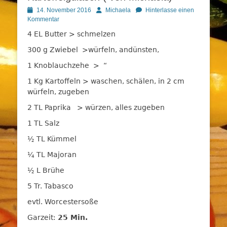
Posted
Autor
14. November 2016
Michaela
Hinterlasse einen
on
Kommentar
4 EL Butter > schmelzen
300 g Zwiebel >würfeln, andünsten,
1 Knoblauchzehe > “
1 Kg Kartoffeln > waschen, schälen, in 2 cm
würfeln, zugeben
2 TL Paprika > würzen, alles zugeben
1 TL Salz
½ TL Kümmel
¼ TL Majoran
½ L Brühe
5 Tr. Tabasco
evtl. Worcestersoße
Garzeit:
25 Min.