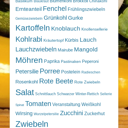
Blumenkohl
Brokkoli
Basilikum
Chinakohl
Blaukraut
Fenchel
Ernteanteil
Frühlingszwiebeln
Grünkohl
Gurke
Gemüsezwiebeln
Kartoffeln
Knoblauch
Knollensellerie
Kohlrabi
Lauch
Kürbis
Kräutertopf
Lauchzwiebeln
Mangold
Mairube
Möhren
Paprika
Peperoni
Pastinaken
Porree
Petersilie
Postelein
Radieschen
Rote Beete
Rosenkohl
Rote Zwiebeln
Salat
Schnittlauch
Schwarzer Winter-Rettich
Sellerie
Tomaten
Veranstaltung
Weißkohl
Spinat
Zucchini
Wirsing
Zuckerhut
Wurzelpetersilie
Zwiebeln