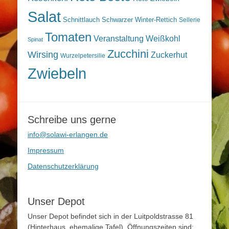
Salat
Schnittlauch
Schwarzer Winter-Rettich
Sellerie
Tomaten
Veranstaltung
Weißkohl
Spinat
Zucchini
Wirsing
Zuckerhut
Wurzelpetersilie
Zwiebeln
Schreibe uns gerne
info@solawi-erlangen.de
Impressum
Datenschutzerklärung
Unser Depot
Unser Depot befindet sich in der Luitpoldstrasse 81
(Hinterhaus, ehemalige Tafel). Öffnungszeiten sind: