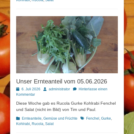
Unser Ernteanteil vom 05.06.2026
Posted
Autor
6. Juli 2026
administrator
Hinterlasse einen
on
Kommentar
Diese Woche gab es Rucola Gurke Kohlrabi Fenchel
und Salat (nicht im Bild) von Tim und Paul.
Kategorien
Schlagworte
Ernteanteile
,
Gemüse und Früchte
Fenchel
,
Gurke
,
Kohlrabi
,
Rucola
,
Salat