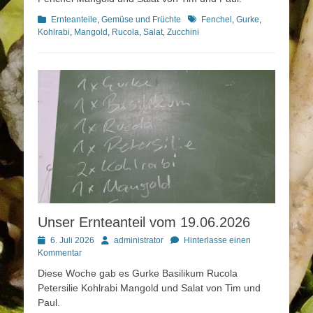
Kategorien
Schlagworte
Ernteanteile
,
Gemüse und Früchte
Fenchel
,
Gurke
,
Kohlrabi
,
Mangold
,
Rucola
,
Salat
,
Zucchini
Unser Ernteanteil vom 19.06.2026
Posted
Autor
6. Juli 2026
administrator
Hinterlasse einen
on
Kommentar
Diese Woche gab es Gurke Basilikum Rucola
Petersilie Kohlrabi Mangold und Salat von Tim und
Paul.