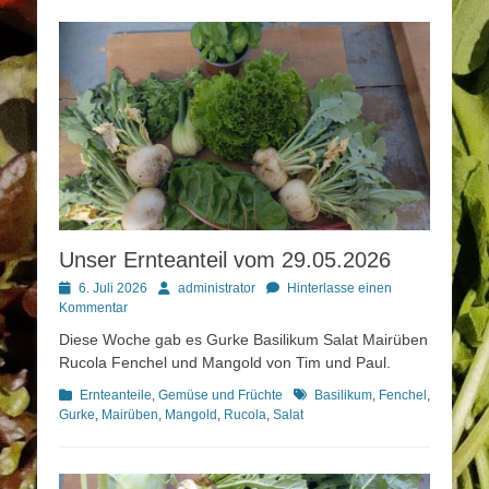
Unser Ernteanteil vom 29.05.2026
Posted
Autor
6. Juli 2026
administrator
Hinterlasse einen
on
Kommentar
Diese Woche gab es Gurke Basilikum Salat Mairüben
Rucola Fenchel und Mangold von Tim und Paul.
Kategorien
Schlagworte
Ernteanteile
,
Gemüse und Früchte
Basilikum
,
Fenchel
,
Gurke
,
Mairüben
,
Mangold
,
Rucola
,
Salat