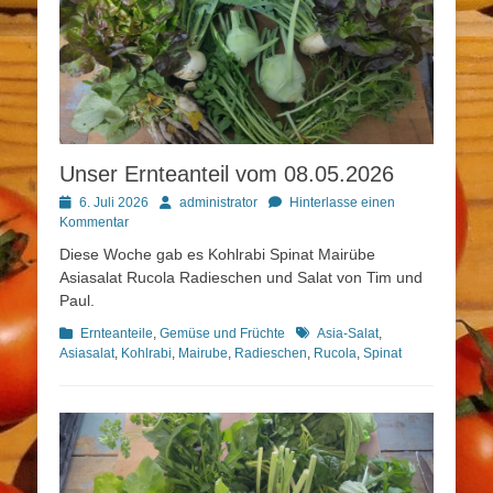
Unser Ernteanteil vom 08.05.2026
Posted
Autor
6. Juli 2026
administrator
Hinterlasse einen
on
Kommentar
Diese Woche gab es Kohlrabi Spinat Mairübe
Asiasalat Rucola Radieschen und Salat von Tim und
Paul.
Kategorien
Schlagworte
Ernteanteile
,
Gemüse und Früchte
Asia-Salat
,
Asiasalat
,
Kohlrabi
,
Mairube
,
Radieschen
,
Rucola
,
Spinat