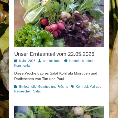
Unser Ernteanteil vom 22.05.2026
Posted
Autor
6. Juli 2026
administrator
Hinterlasse einen
on
Kommentar
Diese Woche gab es Salat Kohlrabi Mairüben und
Radieschen von Tim und Paul.
Kategorien
Schlagworte
Ernteanteile
,
Gemüse und Früchte
Kohlrabi
,
Mairube
,
Radieschen
,
Salat