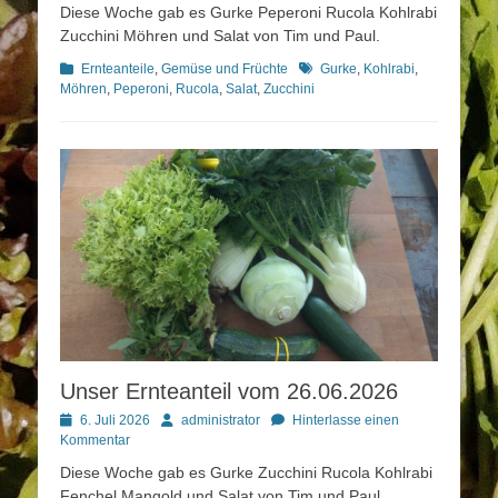
Diese Woche gab es Gurke Peperoni Rucola Kohlrabi
Zucchini Möhren und Salat von Tim und Paul.
Kategorien
Schlagworte
Ernteanteile
,
Gemüse und Früchte
Gurke
,
Kohlrabi
,
Möhren
,
Peperoni
,
Rucola
,
Salat
,
Zucchini
Unser Ernteanteil vom 26.06.2026
Posted
Autor
6. Juli 2026
administrator
Hinterlasse einen
on
Kommentar
Diese Woche gab es Gurke Zucchini Rucola Kohlrabi
Fenchel Mangold und Salat von Tim und Paul.