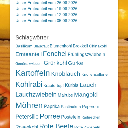
Unser Ernteanteil vom 26.06.2026
Unser Ernteanteil vom 19.06.2026
Unser Ernteanteil vom 12.06.2026
Unser Ernteanteil vom 05.06.2026
Schlagwörter
Blumenkohl
Brokkoli
Basilikum
Chinakohl
Blaukraut
Fenchel
Ernteanteil
Frühlingszwiebeln
Grünkohl
Gurke
Gemüsezwiebeln
Kartoffeln
Knoblauch
Knollensellerie
Kohlrabi
Lauch
Kürbis
Kräutertopf
Lauchzwiebeln
Mangold
Mairube
Möhren
Paprika
Peperoni
Pastinaken
Porree
Petersilie
Postelein
Radieschen
Rote Beete
Rosenkohl
Rote Zwiebeln