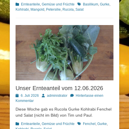
Kategorien
Schlagworte
Ernteanteile
,
Gemüse und Früchte
Basilikum
,
Gurke
,
Kohlrabi
,
Mangold
,
Petersilie
,
Rucola
,
Salat
Unser Ernteanteil vom 12.06.2026
Posted
Autor
6. Juli 2026
administrator
Hinterlasse einen
on
Kommentar
Diese Woche gab es Rucola Gurke Kohlrabi Fenchel
und Salat (nicht im Bild) von Tim und Paul.
Kategorien
Schlagworte
Ernteanteile
,
Gemüse und Früchte
Fenchel
,
Gurke
,
Kohlrabi
,
Rucola
,
Salat