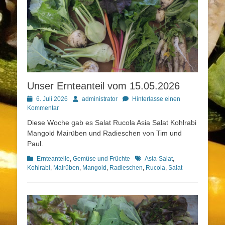
Unser Ernteanteil vom 15.05.2026
Posted
Autor
6. Juli 2026
administrator
Hinterlasse einen
on
Kommentar
Diese Woche gab es Salat Rucola Asia Salat Kohlrabi
Mangold Mairüben und Radieschen von Tim und
Paul.
Kategorien
Schlagworte
Ernteanteile
,
Gemüse und Früchte
Asia-Salat
,
Kohlrabi
,
Mairüben
,
Mangold
,
Radieschen
,
Rucola
,
Salat