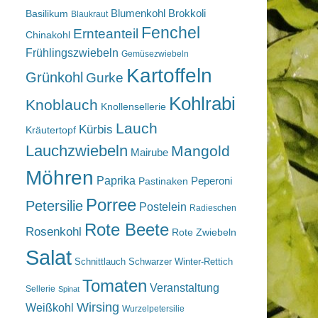
Blumenkohl
Brokkoli
Basilikum
Blaukraut
Fenchel
Ernteanteil
Chinakohl
Frühlingszwiebeln
Gemüsezwiebeln
Kartoffeln
Grünkohl
Gurke
Kohlrabi
Knoblauch
Knollensellerie
Lauch
Kürbis
Kräutertopf
Lauchzwiebeln
Mangold
Mairube
Möhren
Paprika
Peperoni
Pastinaken
Porree
Petersilie
Postelein
Radieschen
Rote Beete
Rosenkohl
Rote Zwiebeln
Salat
Schnittlauch
Schwarzer Winter-Rettich
Tomaten
Veranstaltung
Sellerie
Spinat
Wirsing
Weißkohl
Wurzelpetersilie