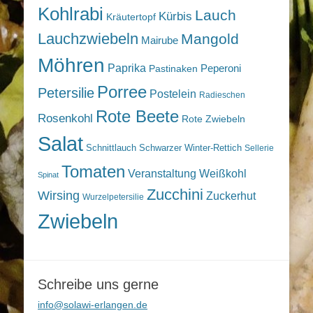
Kohlrabi
Lauch
Kürbis
Kräutertopf
Lauchzwiebeln
Mangold
Mairube
Möhren
Paprika
Peperoni
Pastinaken
Porree
Petersilie
Postelein
Radieschen
Rote Beete
Rosenkohl
Rote Zwiebeln
Salat
Schnittlauch
Schwarzer Winter-Rettich
Sellerie
Tomaten
Veranstaltung
Weißkohl
Spinat
Zucchini
Wirsing
Zuckerhut
Wurzelpetersilie
Zwiebeln
Schreibe uns gerne
info@solawi-erlangen.de