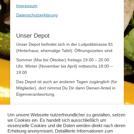
Impressum
Datenschutzerklärung
Unser Depot
Unser Depot befindet sich in der Luitpoldstrasse 81
(Hinterhaus, ehemalige Tafel). Öffnungszeiten sind:
Sommer (Mai bis Oktober) freitags 19.00 – 20.00
Uhr. Winter (November bis April) mittwochs 18:00 –
19:00
Das Depot ist auch an anderen Tagen zugänglich (für
Mitglieder), dort nimmst Du Dir dann Deinen Anteil in
Eigenverantwortung.
Mehr Infos
Um unsere Webseite nutzerfreundlicher zu gestalten, setzen
wir Cookies ein. Es handelt sich ausschließlich um
Mehr Informationen zum Thema Solidarische
essenzielle Cookies und die Daten werden direkt nach deren
Landwirtschaft findet Ihr unter
www.solidarische-
Erhebung anonymisiert. Detaillierte Informationen zum