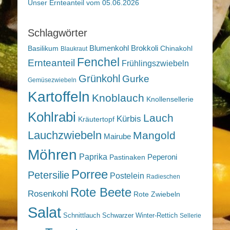
Unser Ernteanteil vom 05.06.2026
Schlagwörter
Blumenkohl
Brokkoli
Basilikum
Chinakohl
Blaukraut
Fenchel
Ernteanteil
Frühlingszwiebeln
Grünkohl
Gurke
Gemüsezwiebeln
Kartoffeln
Knoblauch
Knollensellerie
Kohlrabi
Lauch
Kürbis
Kräutertopf
Lauchzwiebeln
Mangold
Mairube
Möhren
Paprika
Peperoni
Pastinaken
Porree
Petersilie
Postelein
Radieschen
Rote Beete
Rosenkohl
Rote Zwiebeln
Salat
Schnittlauch
Schwarzer Winter-Rettich
Sellerie