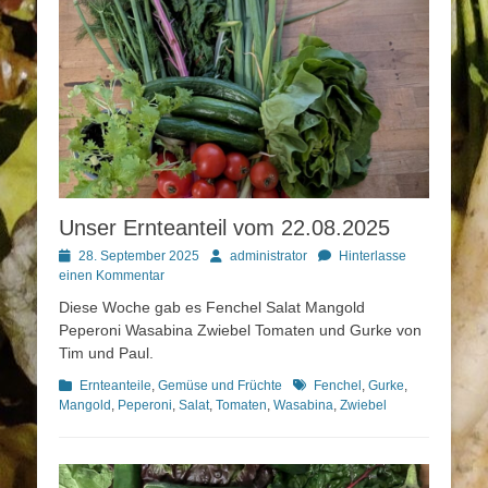
Unser Ernteanteil vom 22.08.2025
Posted
Autor
28. September 2025
administrator
Hinterlasse
on
einen Kommentar
Diese Woche gab es Fenchel Salat Mangold
Peperoni Wasabina Zwiebel Tomaten und Gurke von
Tim und Paul.
Kategorien
Schlagworte
Ernteanteile
,
Gemüse und Früchte
Fenchel
,
Gurke
,
Mangold
,
Peperoni
,
Salat
,
Tomaten
,
Wasabina
,
Zwiebel