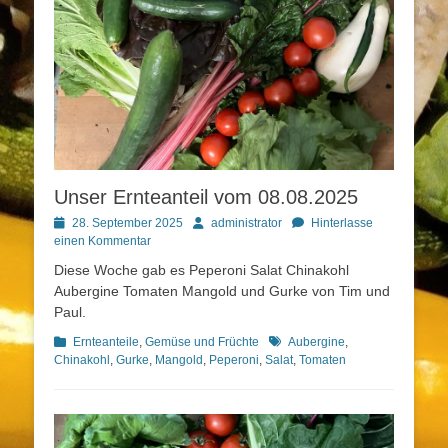
Unser Ernteanteil vom 08.08.2025
Posted
Autor
28. September 2025
administrator
Hinterlasse
on
einen Kommentar
Diese Woche gab es Peperoni Salat Chinakohl
Aubergine Tomaten Mangold und Gurke von Tim und
Paul.
Kategorien
Schlagworte
Ernteanteile
,
Gemüse und Früchte
Aubergine
,
Chinakohl
,
Gurke
,
Mangold
,
Peperoni
,
Salat
,
Tomaten