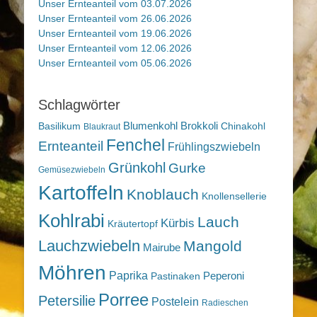
Unser Ernteanteil vom 03.07.2026
Unser Ernteanteil vom 26.06.2026
Unser Ernteanteil vom 19.06.2026
Unser Ernteanteil vom 12.06.2026
Unser Ernteanteil vom 05.06.2026
Schlagwörter
Blumenkohl
Brokkoli
Basilikum
Chinakohl
Blaukraut
Fenchel
Ernteanteil
Frühlingszwiebeln
Grünkohl
Gurke
Gemüsezwiebeln
Kartoffeln
Knoblauch
Knollensellerie
Kohlrabi
Lauch
Kürbis
Kräutertopf
Lauchzwiebeln
Mangold
Mairube
Möhren
Paprika
Peperoni
Pastinaken
Porree
Petersilie
Postelein
Radieschen