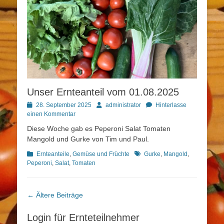
Unser Ernteanteil vom 01.08.2025
Posted
Autor
28. September 2025
administrator
Hinterlasse
on
einen Kommentar
Diese Woche gab es Peperoni Salat Tomaten
Mangold und Gurke von Tim und Paul.
Kategorien
Schlagworte
Ernteanteile
,
Gemüse und Früchte
Gurke
,
Mangold
,
Peperoni
,
Salat
,
Tomaten
Beitragsnavigation
←
Ältere Beiträge
Login für Ernteteilnehmer