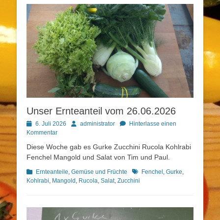
Unser Ernteanteil vom 26.06.2026
Posted
Autor
6. Juli 2026
administrator
Hinterlasse einen
on
Kommentar
Diese Woche gab es Gurke Zucchini Rucola Kohlrabi
Fenchel Mangold und Salat von Tim und Paul.
Kategorien
Schlagworte
Ernteanteile
,
Gemüse und Früchte
Fenchel
,
Gurke
,
Kohlrabi
,
Mangold
,
Rucola
,
Salat
,
Zucchini