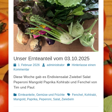
Unser Ernteanteil vom 03.10.2025
Posted
Autor
1. Februar 2026
administrator
Hinterlasse einen
on
Kommentar
Diese Woche gab es Endiviensalat Zwiebel Salat
Peperoni Mangold Paprika Kohlrabi und Fenchel von
Tim und Paul.
Kategorien
Schlagworte
Ernteanteile
,
Gemüse und Früchte
Fenchel
,
Kohlrabi
,
Mangold
,
Paprika
,
Peperoni
,
Salat
,
Zwiebeln