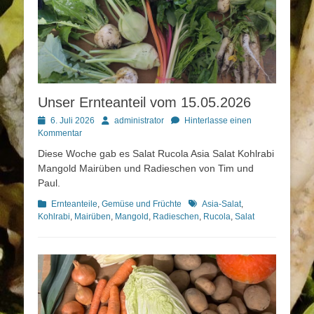
Unser Ernteanteil vom 15.05.2026
Posted
Autor
6. Juli 2026
administrator
Hinterlasse einen
on
Kommentar
Diese Woche gab es Salat Rucola Asia Salat Kohlrabi
Mangold Mairüben und Radieschen von Tim und
Paul.
Kategorien
Schlagworte
Ernteanteile
,
Gemüse und Früchte
Asia-Salat
,
Kohlrabi
,
Mairüben
,
Mangold
,
Radieschen
,
Rucola
,
Salat