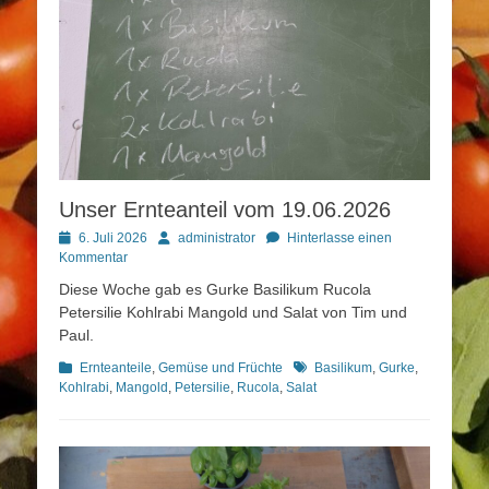
Unser Ernteanteil vom 19.06.2026
Posted
Autor
6. Juli 2026
administrator
Hinterlasse einen
on
Kommentar
Diese Woche gab es Gurke Basilikum Rucola
Petersilie Kohlrabi Mangold und Salat von Tim und
Paul.
Kategorien
Schlagworte
Ernteanteile
,
Gemüse und Früchte
Basilikum
,
Gurke
,
Kohlrabi
,
Mangold
,
Petersilie
,
Rucola
,
Salat