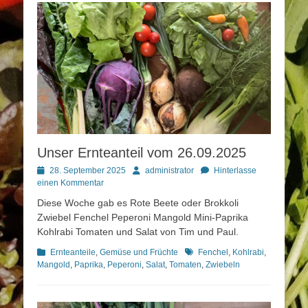
Unser Ernteanteil vom 26.09.2025
Posted
Autor
28. September 2025
administrator
Hinterlasse
on
einen Kommentar
Diese Woche gab es Rote Beete oder Brokkoli
Zwiebel Fenchel Peperoni Mangold Mini-Paprika
Kohlrabi Tomaten und Salat von Tim und Paul.
Kategorien
Schlagworte
Ernteanteile
,
Gemüse und Früchte
Fenchel
,
Kohlrabi
,
Mangold
,
Paprika
,
Peperoni
,
Salat
,
Tomaten
,
Zwiebeln