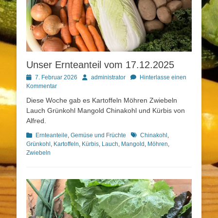
Unser Ernteanteil vom 17.12.2025
Posted
Autor
7. Februar 2026
administrator
Hinterlasse einen
on
Kommentar
Diese Woche gab es Kartoffeln Möhren Zwiebeln
Lauch Grünkohl Mangold Chinakohl und Kürbis von
Alfred.
Kategorien
Schlagworte
Ernteanteile
,
Gemüse und Früchte
Chinakohl
,
Grünkohl
,
Kartoffeln
,
Kürbis
,
Lauch
,
Mangold
,
Möhren
,
Zwiebeln