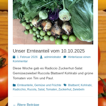
Unser Ernteanteil vom 10.10.2025
Posted
Autor
1. Februar 2026
administrator
Hinterlasse einen
on
Kommentar
Diese Woche gab es Radiccio Zuckerhut-Salat
Gemüsezwiebel Ruccola Blattsenf Kohlrabi und grüne
Tomaten von Tim und Paul.
Kategorien
Schlagworte
Ernteanteile
,
Gemüse und Früchte
Blattsenf
,
Kohlrabi
,
Radicchio
,
Rucola
,
Salat
,
Tomaten
,
Zuckerhut
,
Zwiebeln
Beitragsnavigation
←
Ältere Beiträge