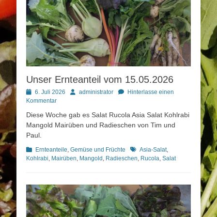
Unser Ernteanteil vom 15.05.2026
Posted
Autor
6. Juli 2026
administrator
Hinterlasse einen
on
Kommentar
Diese Woche gab es Salat Rucola Asia Salat Kohlrabi
Mangold Mairüben und Radieschen von Tim und
Paul.
Kategorien
Schlagworte
Ernteanteile
,
Gemüse und Früchte
Asia-Salat
,
Kohlrabi
,
Mairüben
,
Mangold
,
Radieschen
,
Rucola
,
Salat