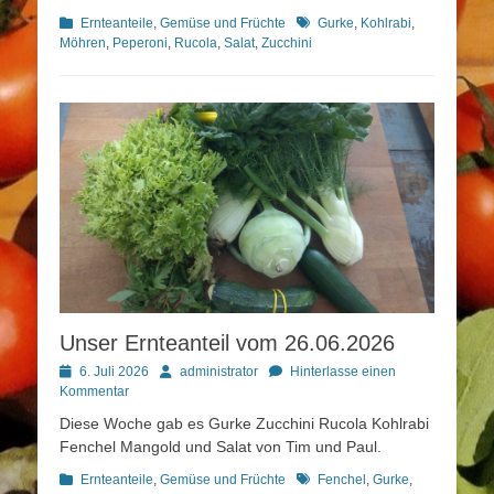
Kategorien
Schlagworte
Ernteanteile
,
Gemüse und Früchte
Gurke
,
Kohlrabi
,
Möhren
,
Peperoni
,
Rucola
,
Salat
,
Zucchini
Unser Ernteanteil vom 26.06.2026
Posted
Autor
6. Juli 2026
administrator
Hinterlasse einen
on
Kommentar
Diese Woche gab es Gurke Zucchini Rucola Kohlrabi
Fenchel Mangold und Salat von Tim und Paul.
Kategorien
Schlagworte
Ernteanteile
,
Gemüse und Früchte
Fenchel
,
Gurke
,