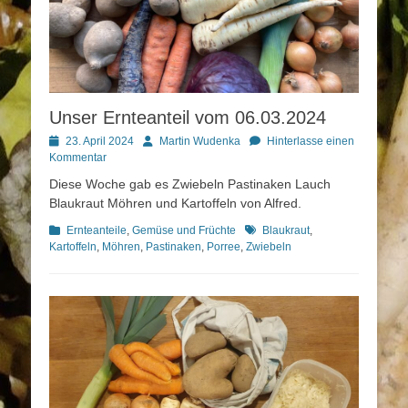
Unser Ernteanteil vom 06.03.2024
Posted
Autor
23. April 2024
Martin Wudenka
Hinterlasse einen
on
Kommentar
Diese Woche gab es Zwiebeln Pastinaken Lauch
Blaukraut Möhren und Kartoffeln von Alfred.
Kategorien
Schlagworte
Ernteanteile
,
Gemüse und Früchte
Blaukraut
,
Kartoffeln
,
Möhren
,
Pastinaken
,
Porree
,
Zwiebeln