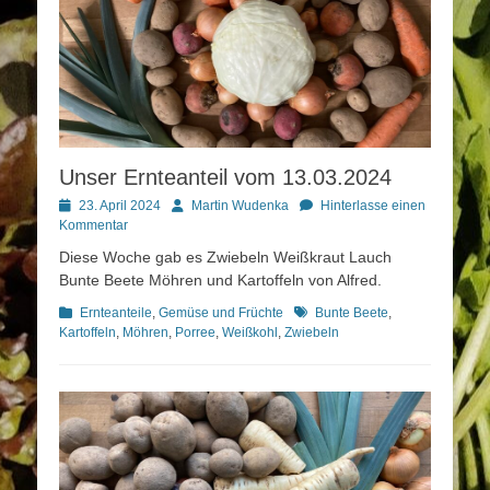
Unser Ernteanteil vom 13.03.2024
Posted
Autor
23. April 2024
Martin Wudenka
Hinterlasse einen
on
Kommentar
Diese Woche gab es Zwiebeln Weißkraut Lauch
Bunte Beete Möhren und Kartoffeln von Alfred.
Kategorien
Schlagworte
Ernteanteile
,
Gemüse und Früchte
Bunte Beete
,
Kartoffeln
,
Möhren
,
Porree
,
Weißkohl
,
Zwiebeln