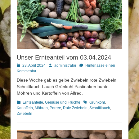
Unser Ernteanteil vom 03.04.2024
Posted
Autor
23. April 2024
administrator
Hinterlasse einen
on
Kommentar
Diese Woche gab es gelbe Zwiebeln rote Zwiebeln
Schnittlauch Lauch Grünkohl Pastinaken bunte
Möhren und Kartoffeln von Alfred.
Kategorien
Schlagworte
Ernteanteile
,
Gemüse und Früchte
Grünkohl
,
Kartoffeln
,
Möhren
,
Porree
,
Rote Zwiebeln
,
Schnittlauch
,
Zwiebeln