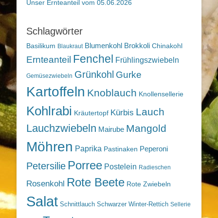
Unser Ernteanteil vom 05.06.2026
Schlagwörter
Blumenkohl
Brokkoli
Basilikum
Chinakohl
Blaukraut
Fenchel
Ernteanteil
Frühlingszwiebeln
Grünkohl
Gurke
Gemüsezwiebeln
Kartoffeln
Knoblauch
Knollensellerie
Kohlrabi
Lauch
Kürbis
Kräutertopf
Lauchzwiebeln
Mangold
Mairube
Möhren
Paprika
Peperoni
Pastinaken
Porree
Petersilie
Postelein
Radieschen
Rote Beete
Rosenkohl
Rote Zwiebeln
Salat
Schnittlauch
Schwarzer Winter-Rettich
Sellerie