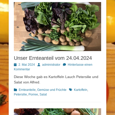
Unser Ernteanteil vom 24.04.2024
Posted
Autor
2. Mai 2024
administrator
Hinterlasse einen
on
Kommentar
Diese Woche gab es Kartoffeln Lauch Petersilie und
Salat von Alfred.
Kategorien
Schlagworte
Ernteanteile
,
Gemüse und Früchte
Kartoffeln
,
Petersilie
,
Porree
,
Salat