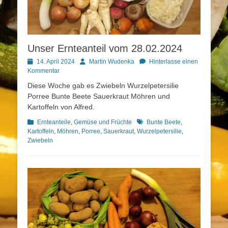
Unser Ernteanteil vom 28.02.2024
Posted
Autor
14. April 2024
Martin Wudenka
Hinterlasse einen
on
Kommentar
Diese Woche gab es Zwiebeln Wurzelpetersilie
Porree Bunte Beete Sauerkraut Möhren und
Kartoffeln von Alfred.
Kategorien
Schlagworte
Ernteanteile
,
Gemüse und Früchte
Bunte Beete
,
Kartoffeln
,
Möhren
,
Porree
,
Sauerkraut
,
Wurzelpetersilie
,
Zwiebeln