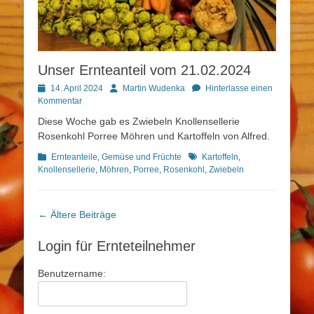
Unser Ernteanteil vom 21.02.2024
Posted
Autor
14. April 2024
Martin Wudenka
Hinterlasse einen
on
Kommentar
Diese Woche gab es Zwiebeln Knollensellerie
Rosenkohl Porree Möhren und Kartoffeln von Alfred.
Kategorien
Schlagworte
Ernteanteile
,
Gemüse und Früchte
Kartoffeln
,
Knollensellerie
,
Möhren
,
Porree
,
Rosenkohl
,
Zwiebeln
Beitragsnavigation
←
Ältere Beiträge
Login für Ernteteilnehmer
Benutzername: