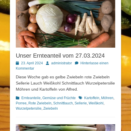
Unser Ernteanteil vom 27.03.2024
Posted
Autor
23. April 2024
administrator
Hinterlasse einen
on
Kommentar
Diese Woche gab es gelbe Zwiebeln rote Zwiebeln
Sellerie Lauch Weißkohl Schnittlauch Wurzelpetersilie
Möhren und Kartoffeln von Alfred.
Kategorien
Schlagworte
Ernteanteile
,
Gemüse und Früchte
Kartoffeln
,
Möhren
,
Porree
,
Rote Zwiebeln
,
Schnittlauch
,
Sellerie
,
Weißkohl
,
Wurzelpetersilie
,
Zwiebeln