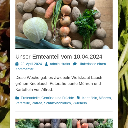
Unser Ernteanteil vom 10.04.2024
Posted
Autor
23. April 2024
administrator
Hinterlasse einen
on
Kommentar
Diese Woche gab es Zwiebeln Weißkraut Lauch
grünen Knoblauch Petersilie bunte Möhren und
Kartoffeln von Alfred.
Kategorien
Schlagworte
Ernteanteile
,
Gemüse und Früchte
Kartoffeln
,
Möhren
,
Petersilie
,
Porree
,
Schnittknoblauch
,
Zwiebeln