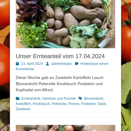
Unser Ernteanteil vom 17.04.2024
Posted
Autor
23. April 2024
administrator
Hinterlasse einen
on
Kommentar
Diese Woche gab es Zwiebeln Kartoffeln Lauch
Blumenkohl Petersilie Knoblauch Postelein und
Kopfsalat von Alfred.
Kategorien
Schlagworte
Ernteanteile
,
Gemüse und Früchte
Blumenkohl
,
Kartoffeln
,
Knoblauch
,
Petersilie
,
Porree
,
Postelein
,
Salat
,
Zwiebeln