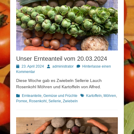
Unser Ernteanteil vom 20.03.2024
Posted
Autor
23. April 2024
administrator
Hinterlasse einen
on
Kommentar
Diese Woche gab es Zwiebeln Sellerie Lauch
Rosenkohl Möhren und Kartoffeln von Alfred.
Kategorien
Schlagworte
Ernteanteile
,
Gemüse und Früchte
Kartoffeln
,
Möhren
,
Porree
,
Rosenkohl
,
Sellerie
,
Zwiebeln