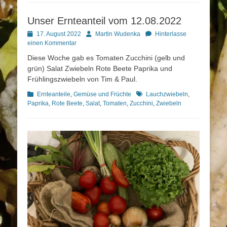
Unser Ernteanteil vom 12.08.2022
Posted
Autor
17. August 2022
Martin Wudenka
Hinterlasse
on
einen Kommentar
Diese Woche gab es Tomaten Zucchini (gelb und
grün) Salat Zwiebeln Rote Beete Paprika und
Frühlingszwiebeln von Tim & Paul.
Kategorien
Schlagworte
Ernteanteile
,
Gemüse und Früchte
Lauchzwiebeln
,
Paprika
,
Rote Beete
,
Salat
,
Tomaten
,
Zucchini
,
Zwiebeln