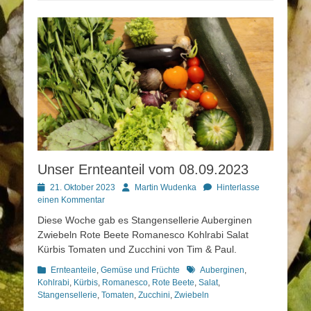
Unser Ernteanteil vom 08.09.2023
Posted
Autor
21. Oktober 2023
Martin Wudenka
Hinterlasse
on
einen Kommentar
Diese Woche gab es Stangensellerie Auberginen
Zwiebeln Rote Beete Romanesco Kohlrabi Salat
Kürbis Tomaten und Zucchini von Tim & Paul.
Kategorien
Schlagworte
Ernteanteile
,
Gemüse und Früchte
Auberginen
,
Kohlrabi
,
Kürbis
,
Romanesco
,
Rote Beete
,
Salat
,
Stangensellerie
,
Tomaten
,
Zucchini
,
Zwiebeln