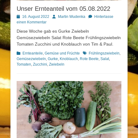
Unser Ernteanteil vom 05.08.2022
Posted
Autor
16. August 2022
Martin Wudenka
Hinterlasse
on
einen Kommentar
Diese Woche gab es Gurke Zwiebeln
Gemüsezwiebeln Salat Rote Beete Frühlingszwiebeln
Tomaten Zucchini und Knoblauch von Tim & Paul.
Kategorien
Schlagworte
Ernteanteile
,
Gemüse und Früchte
Frühlingszwiebeln
,
Gemüsezwiebeln
,
Gurke
,
Knoblauch
,
Rote Beete
,
Salat
,
Tomaten
,
Zucchini
,
Zwiebeln