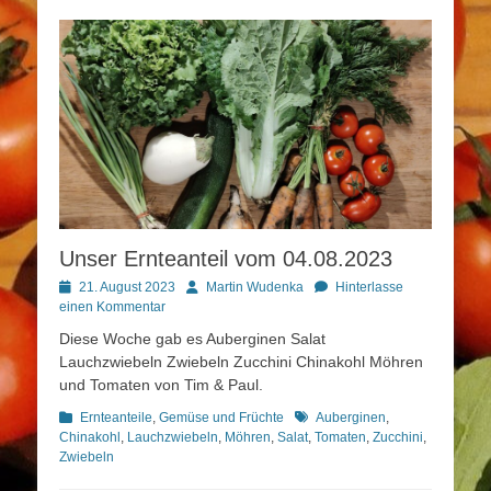
Unser Ernteanteil vom 04.08.2023
Posted
Autor
21. August 2023
Martin Wudenka
Hinterlasse
on
einen Kommentar
Diese Woche gab es Auberginen Salat
Lauchzwiebeln Zwiebeln Zucchini Chinakohl Möhren
und Tomaten von Tim & Paul.
Kategorien
Schlagworte
Ernteanteile
,
Gemüse und Früchte
Auberginen
,
Chinakohl
,
Lauchzwiebeln
,
Möhren
,
Salat
,
Tomaten
,
Zucchini
,
Zwiebeln