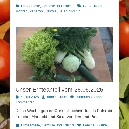
Kategorien
Schlagworte
Ernteanteile
,
Gemüse und Früchte
Gurke
,
Kohlrabi
,
Möhren
,
Peperoni
,
Rucola
,
Salat
,
Zucchini
Unser Ernteanteil vom 26.06.2026
Posted
Autor
6. Juli 2026
administrator
Hinterlasse einen
on
Kommentar
Diese Woche gab es Gurke Zucchini Rucola Kohlrabi
Fenchel Mangold und Salat von Tim und Paul.
Kategorien
Schlagworte
Ernteanteile
,
Gemüse und Früchte
Fenchel
,
Gurke
,