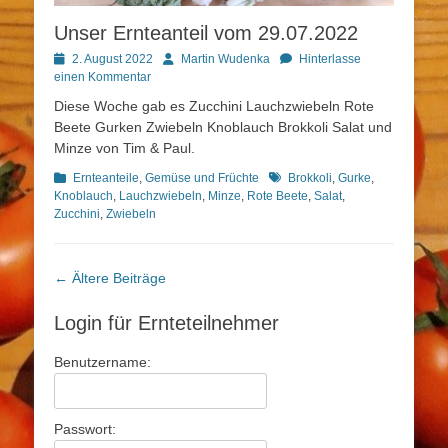
Unser Ernteanteil vom 29.07.2022
Posted
Autor
2. August 2022
Martin Wudenka
Hinterlasse
on
einen Kommentar
Diese Woche gab es Zucchini Lauchzwiebeln Rote
Beete Gurken Zwiebeln Knoblauch Brokkoli Salat und
Minze von Tim & Paul.
Kategorien
Schlagworte
Ernteanteile
,
Gemüse und Früchte
Brokkoli
,
Gurke
,
Knoblauch
,
Lauchzwiebeln
,
Minze
,
Rote Beete
,
Salat
,
Zucchini
,
Zwiebeln
Beitragsnavigation
←
Ältere Beiträge
Login für Ernteteilnehmer
Benutzername:
Passwort: