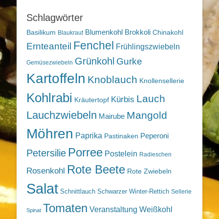
Schlagwörter
Blumenkohl
Brokkoli
Basilikum
Chinakohl
Blaukraut
Fenchel
Ernteanteil
Frühlingszwiebeln
Grünkohl
Gurke
Gemüsezwiebeln
Kartoffeln
Knoblauch
Knollensellerie
Kohlrabi
Lauch
Kürbis
Kräutertopf
Lauchzwiebeln
Mangold
Mairube
Möhren
Paprika
Peperoni
Pastinaken
Porree
Petersilie
Postelein
Radieschen
Rote Beete
Rosenkohl
Rote Zwiebeln
Salat
Schnittlauch
Schwarzer Winter-Rettich
Sellerie
Tomaten
Veranstaltung
Weißkohl
Spinat