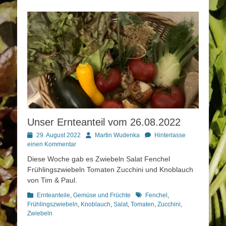
Unser Ernteanteil vom 26.08.2022
Posted
Autor
29. August 2022
Martin Wudenka
Hinterlasse
on
einen Kommentar
Diese Woche gab es Zwiebeln Salat Fenchel
Frühlingszwiebeln Tomaten Zucchini und Knoblauch
von Tim & Paul.
Kategorien
Schlagworte
Ernteanteile
,
Gemüse und Früchte
Fenchel
,
Frühlingszwiebeln
,
Knoblauch
,
Salat
,
Tomaten
,
Zucchini
,
Zwiebeln