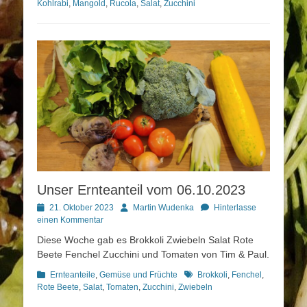
Kohlrabi
,
Mangold
,
Rucola
,
Salat
,
Zucchini
Unser Ernteanteil vom 06.10.2023
Posted
Autor
21. Oktober 2023
Martin Wudenka
Hinterlasse
on
einen Kommentar
Diese Woche gab es Brokkoli Zwiebeln Salat Rote
Beete Fenchel Zucchini und Tomaten von Tim & Paul.
Kategorien
Schlagworte
Ernteanteile
,
Gemüse und Früchte
Brokkoli
,
Fenchel
,
Rote Beete
,
Salat
,
Tomaten
,
Zucchini
,
Zwiebeln