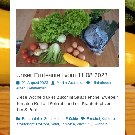
Unser Ernteanteil vom 11.08.2023
Posted
Autor
21. August 2023
Martin Wudenka
Hinterlasse
on
einen Kommentar
Diese Woche gab es Zucchini Salat Fenchel Zwiebeln
Tomaten Rotkohl Kohlrabi und ein Kräutertopf von
Tim & Paul.
Kategorien
Schlagworte
Ernteanteile
,
Gemüse und Früchte
Fenchel
,
Kohlrabi
,
Kräutertopf
,
Rotkohl
,
Salat
,
Tomaten
,
Zucchini
,
Zwiebeln