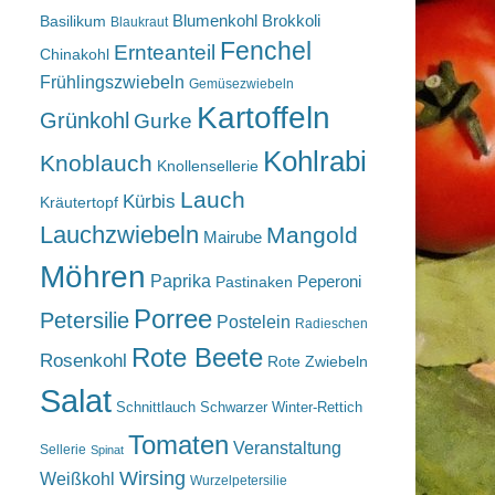
Blumenkohl
Brokkoli
Basilikum
Blaukraut
Fenchel
Ernteanteil
Chinakohl
Frühlingszwiebeln
Gemüsezwiebeln
Kartoffeln
Grünkohl
Gurke
Kohlrabi
Knoblauch
Knollensellerie
Lauch
Kürbis
Kräutertopf
Lauchzwiebeln
Mangold
Mairube
Möhren
Paprika
Peperoni
Pastinaken
Porree
Petersilie
Postelein
Radieschen
Rote Beete
Rosenkohl
Rote Zwiebeln
Salat
Schnittlauch
Schwarzer Winter-Rettich
Tomaten
Veranstaltung
Sellerie
Spinat
Wirsing
Weißkohl
Wurzelpetersilie