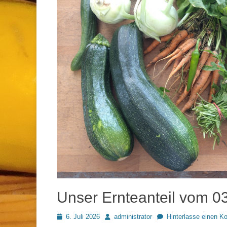
Unser Ernteanteil vom 0
Posted
Autor
6. Juli 2026
administrator
Hinterlasse einen 
on