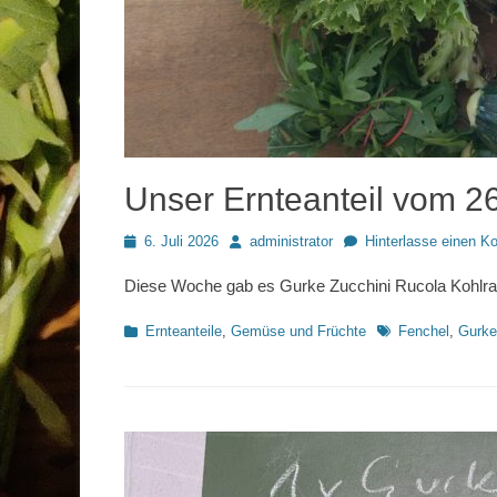
Unser Ernteanteil vom 2
Posted
Autor
6. Juli 2026
administrator
Hinterlasse einen 
on
Diese Woche gab es Gurke Zucchini Rucola Kohlrab
Kategorien
Schlagworte
Ernteanteile
,
Gemüse und Früchte
Fenchel
,
Gurke