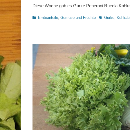
Diese Woche gab es Gurke Peperoni Rucola Kohlrab
Kategorien
Schlagworte
Ernteanteile
,
Gemüse und Früchte
Gurke
,
Kohlrab