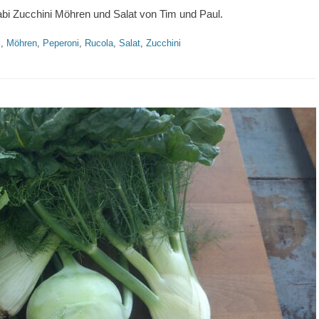
i Zucchini Möhren und Salat von Tim und Paul.
i
,
Möhren
,
Peperoni
,
Rucola
,
Salat
,
Zucchini