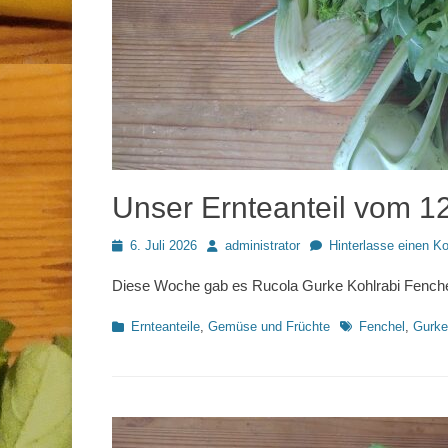
Unser Ernteanteil vom 1
Posted
Autor
6. Juli 2026
administrator
Hinterlasse einen 
on
Diese Woche gab es Rucola Gurke Kohlrabi Fenchel 
Kategorien
Schlagworte
Ernteanteile
,
Gemüse und Früchte
Fenchel
,
Gurke