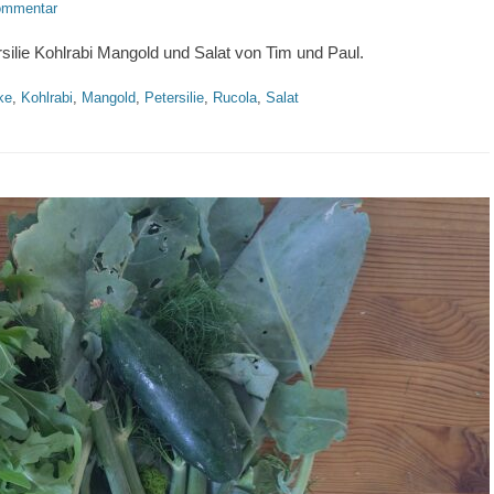
Kommentar
ilie Kohlrabi Mangold und Salat von Tim und Paul.
ke
,
Kohlrabi
,
Mangold
,
Petersilie
,
Rucola
,
Salat