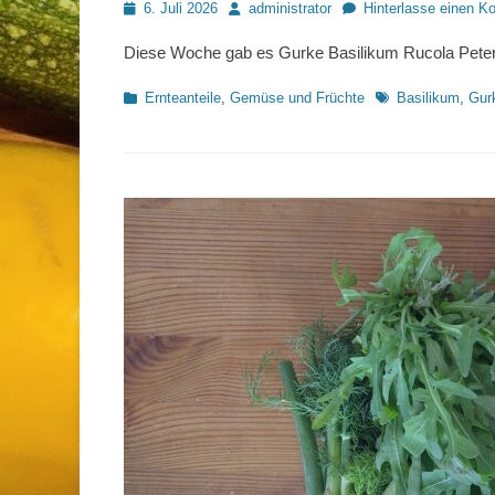
Posted
Autor
6. Juli 2026
administrator
Hinterlasse einen 
on
Diese Woche gab es Gurke Basilikum Rucola Peters
Kategorien
Schlagworte
Ernteanteile
,
Gemüse und Früchte
Basilikum
,
Gur