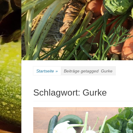
Startseite
»
Beiträge getagged
Gurke
Schlagwort:
Gurke