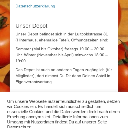
Datenschutzerklärung
Unser Depot
Unser Depot befindet sich in der Luitpoldstrasse 81
(Hinterhaus, ehemalige Tafel). Öffnungszeiten sind:
Sommer (Mai bis Oktober) freitags 19.00 – 20.00
Uhr. Winter (November bis April) mittwochs 18:00 –
19:00
Das Depot ist auch an anderen Tagen zugänglich (für
Mitglieder), dort nimmst Du Dir dann Deinen Anteil in
Eigenverantwortung.
Mehr Infos
Um unsere Webseite nutzerfreundlicher zu gestalten, setzen
wir Cookies ein. Es handelt sich ausschließlich um
Mehr Informationen zum Thema Solidarische
essenzielle Cookies und die Daten werden direkt nach deren
Landwirtschaft findet Ihr unter
www.solidarische-
Erhebung anonymisiert. Detaillierte Informationen zum
landwirtschaft.org
Umgang mit Nutzerdaten findest Du auf unserer Seite
Datenschutz.