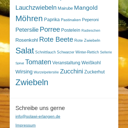
Lauchzwiebeln
Mangold
Mairube
Möhren
Paprika
Peperoni
Pastinaken
Porree
Petersilie
Postelein
Radieschen
Rote Beete
Rosenkohl
Rote Zwiebeln
Salat
Schnittlauch
Schwarzer Winter-Rettich
Sellerie
Tomaten
Veranstaltung
Weißkohl
Spinat
Zucchini
Wirsing
Zuckerhut
Wurzelpetersilie
Zwiebeln
Schreibe uns gerne
info@solawi-erlangen.de
Impressum