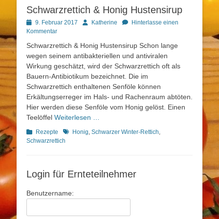
Schwarzrettich & Honig Hustensirup
Posted
Autor
9. Februar 2017
Katherine
Hinterlasse einen
on
Kommentar
Schwarzrettich & Honig Hustensirup Schon lange
wegen seinem antibakteriellen und antiviralen
Wirkung geschätzt, wird der Schwarzrettich oft als
Bauern-Antibiotikum bezeichnet. Die im
Schwarzrettich enthaltenen Senföle können
Erkältungserreger im Hals- und Rachenraum abtöten.
Hier werden diese Senföle vom Honig gelöst. Einen
Teelöffel
Weiterlesen …
Kategorien
Schlagworte
Rezepte
Honig
,
Schwarzer Winter-Rettich
,
Schwarzrettich
Login für Ernteteilnehmer
Benutzername: