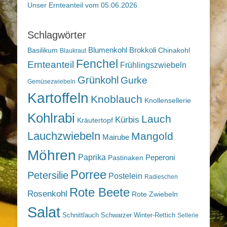
Unser Ernteanteil vom 05.06.2026
Schlagwörter
Blumenkohl
Brokkoli
Basilikum
Chinakohl
Blaukraut
Fenchel
Ernteanteil
Frühlingszwiebeln
Grünkohl
Gurke
Gemüsezwiebeln
Kartoffeln
Knoblauch
Knollensellerie
Kohlrabi
Lauch
Kürbis
Kräutertopf
Lauchzwiebeln
Mangold
Mairube
Möhren
Paprika
Peperoni
Pastinaken
Porree
Petersilie
Postelein
Radieschen
Rote Beete
Rosenkohl
Rote Zwiebeln
Salat
Schnittlauch
Schwarzer Winter-Rettich
Sellerie