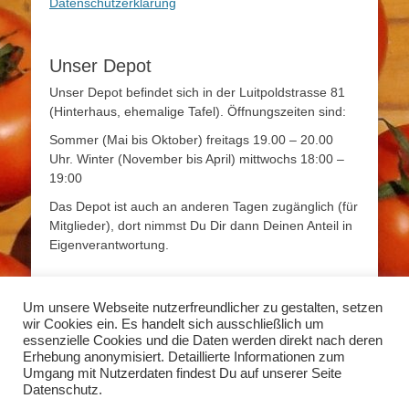
Datenschutzerklärung
Unser Depot
Unser Depot befindet sich in der Luitpoldstrasse 81
(Hinterhaus, ehemalige Tafel). Öffnungszeiten sind:
Sommer (Mai bis Oktober) freitags 19.00 – 20.00
Uhr. Winter (November bis April) mittwochs 18:00 –
19:00
Das Depot ist auch an anderen Tagen zugänglich (für
Mitglieder), dort nimmst Du Dir dann Deinen Anteil in
Eigenverantwortung.
Mehr Infos
Um unsere Webseite nutzerfreundlicher zu gestalten, setzen
wir Cookies ein. Es handelt sich ausschließlich um
Mehr Informationen zum Thema Solidarische
essenzielle Cookies und die Daten werden direkt nach deren
Landwirtschaft findet Ihr unter
www.solidarische-
Erhebung anonymisiert. Detaillierte Informationen zum
landwirtschaft.org
Umgang mit Nutzerdaten findest Du auf unserer Seite
Datenschutz.