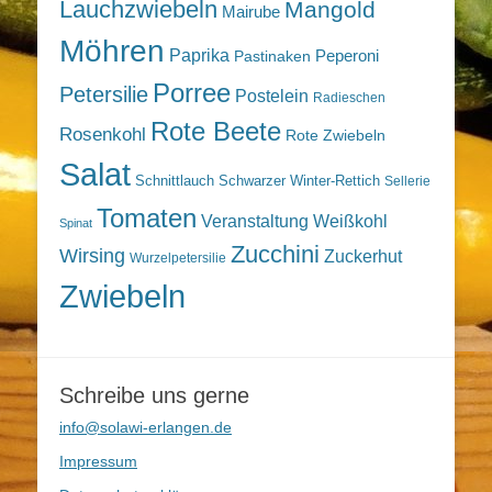
Lauchzwiebeln
Mangold
Mairube
Möhren
Paprika
Peperoni
Pastinaken
Porree
Petersilie
Postelein
Radieschen
Rote Beete
Rosenkohl
Rote Zwiebeln
Salat
Schnittlauch
Schwarzer Winter-Rettich
Sellerie
Tomaten
Veranstaltung
Weißkohl
Spinat
Zucchini
Wirsing
Zuckerhut
Wurzelpetersilie
Zwiebeln
Schreibe uns gerne
info@solawi-erlangen.de
Impressum