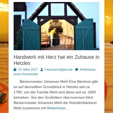
Handwerk mit Herz hat ein Zuhause in
Hetzles
Posted
Autor
15. März 2017
t.murmann@gmx.de
Hinterlasse
on
einen Kommentar
Bäckermeister Johannes Mehl Eine Bäckerei gibt
es auf demselben Grundstück in Hetzles seit ca.
1780, von der Familie Mehl wird diese seit ca. 1900
betrieben. Von den Großeltern übernommen führt
Bäckermeister Johannes Mehl die Holzofenbäckerei
Mehl zusammen mit
Weiterlesen …