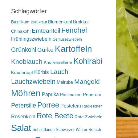
Schlagwörter
Blumenkohl
Brokkoli
Basilikum
Blaukraut
Fenchel
Ernteanteil
Chinakohl
Frühlingszwiebeln
Gemüsezwiebeln
Kartoffeln
Grünkohl
Gurke
Kohlrabi
Knoblauch
Knollensellerie
Lauch
Kürbis
Kräutertopf
Lauchzwiebeln
Mangold
Mairube
Möhren
Paprika
Peperoni
Pastinaken
Porree
Petersilie
Postelein
Radieschen
Rote Beete
Rosenkohl
Rote Zwiebeln
Salat
Schnittlauch
Schwarzer Winter-Rettich