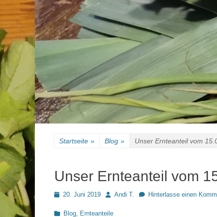
Startseite
»
Blog
»
Unser Ernteanteil vom 15.
Unser Ernteanteil vom 1
Posted
Autor
20. Juni 2019
Andi T.
Hinterlasse einen Komm
on
Kategorien
Blog
,
Ernteanteile