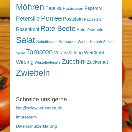
Möhren
Paprika
Peperoni
Pastinaken
Porree
Petersilie
Postelein
Radieschen
Rote Beete
Rosenkohl
Rote Zwiebeln
Salat
Schnittlauch
Schwarzer Winter-Rettich
Sellerie
Tomaten
Veranstaltung
Weißkohl
Spinat
Zucchini
Wirsing
Zuckerhut
Wurzelpetersilie
Zwiebeln
Schreibe uns gerne
info@solawi-erlangen.de
Impressum
Datenschutzerklärung