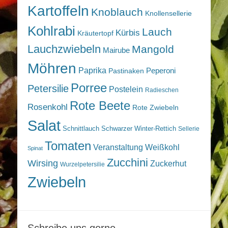
Kartoffeln
Knoblauch
Knollensellerie
Kohlrabi
Lauch
Kürbis
Kräutertopf
Lauchzwiebeln
Mangold
Mairube
Möhren
Paprika
Peperoni
Pastinaken
Porree
Petersilie
Postelein
Radieschen
Rote Beete
Rosenkohl
Rote Zwiebeln
Salat
Schnittlauch
Schwarzer Winter-Rettich
Sellerie
Tomaten
Veranstaltung
Weißkohl
Spinat
Zucchini
Wirsing
Zuckerhut
Wurzelpetersilie
Zwiebeln
Schreibe uns gerne