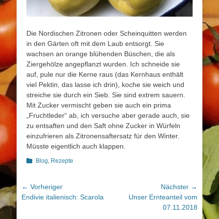
Die Nordischen Zitronen oder Scheinquitten werden
in den Gärten oft mit dem Laub entsorgt. Sie
wachsen an orange blühenden Büschen, die als
Ziergehölze angepflanzt wurden. Ich schneide sie
auf, pule nur die Kerne raus (das Kernhaus enthält
viel Pektin, das lasse ich drin), koche sie weich und
streiche sie durch ein Sieb. Sie sind extrem sauern.
Mit Zucker vermischt geben sie auch ein prima
„Fruchtleder“ ab, ich versuche aber gerade auch, sie
zu entsaften und den Saft ohne Zucker in Würfeln
einzufrieren als Zitronensaftersatz für den Winter.
Müsste eigentlich auch klappen.
Kategorien
Blog
,
Rezepte
Beitragsnavigation
← Vorheriger
Nächster →
Vorheriger
Nächster
Endivie italienisch: Scarola
Unser Ernteanteil vom
Beitrag:
Beitrag:
07.11.2018