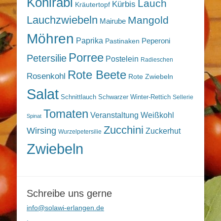
Kohlrabi
Lauch
Kürbis
Kräutertopf
Lauchzwiebeln
Mangold
Mairube
Möhren
Paprika
Peperoni
Pastinaken
Porree
Petersilie
Postelein
Radieschen
Rote Beete
Rosenkohl
Rote Zwiebeln
Salat
Schnittlauch
Schwarzer Winter-Rettich
Sellerie
Tomaten
Veranstaltung
Weißkohl
Spinat
Zucchini
Wirsing
Zuckerhut
Wurzelpetersilie
Zwiebeln
Schreibe uns gerne
info@solawi-erlangen.de