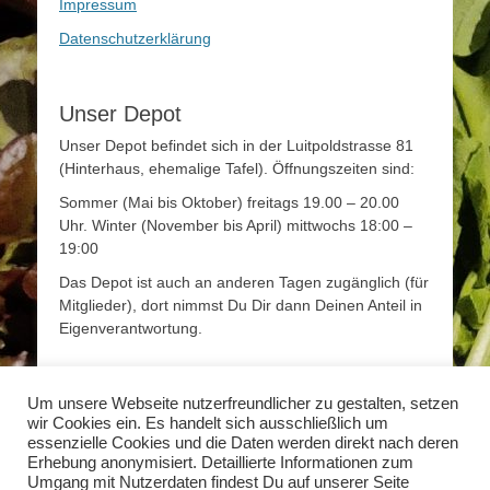
Impressum
Datenschutzerklärung
Unser Depot
Unser Depot befindet sich in der Luitpoldstrasse 81
(Hinterhaus, ehemalige Tafel). Öffnungszeiten sind:
Sommer (Mai bis Oktober) freitags 19.00 – 20.00
Uhr. Winter (November bis April) mittwochs 18:00 –
19:00
Das Depot ist auch an anderen Tagen zugänglich (für
Mitglieder), dort nimmst Du Dir dann Deinen Anteil in
Eigenverantwortung.
Mehr Infos
Um unsere Webseite nutzerfreundlicher zu gestalten, setzen
wir Cookies ein. Es handelt sich ausschließlich um
Mehr Informationen zum Thema Solidarische
essenzielle Cookies und die Daten werden direkt nach deren
Landwirtschaft findet Ihr unter
www.solidarische-
Erhebung anonymisiert. Detaillierte Informationen zum
landwirtschaft.org
Umgang mit Nutzerdaten findest Du auf unserer Seite