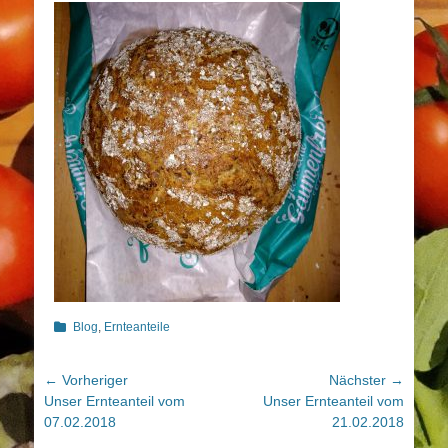
Kategorien
Blog
,
Ernteanteile
Beitragsnavigation
← Vorheriger
Nächster →
Vorheriger
Nächster
Unser Ernteanteil vom
Unser Ernteanteil vom
Beitrag:
Beitrag:
07.02.2018
21.02.2018