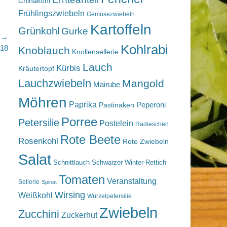
Chinakohl
Frühlingszwiebeln
Gemüsezwiebeln
Kartoffeln
Grünkohl
Gurke
r →
Kohlrabi
018
Knoblauch
Knollensellerie
Lauch
Kürbis
Kräutertopf
Lauchzwiebeln
Mangold
Mairube
Möhren
Paprika
Peperoni
Pastinaken
Porree
Petersilie
Postelein
Radieschen
Rote Beete
Rosenkohl
Rote Zwiebeln
Salat
Schnittlauch
Schwarzer Winter-Rettich
Tomaten
Veranstaltung
Sellerie
Spinat
Wirsing
Weißkohl
Wurzelpetersilie
Zwiebeln
Zucchini
Zuckerhut