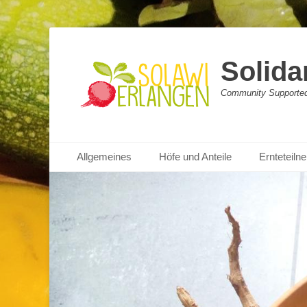
Solida
Community Supported 
Primäres Menü
Zum
Allgemeines
Höfe und Anteile
Ernteteil
Inhalt
springen