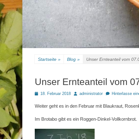
Startseite
»
Blog
»
Unser Ernteanteil vom 07.
Unser Ernteanteil vom 0
Posted
Autor
18. Februar 2018
administrator
Hinterlasse e
on
Weiter geht es in den Februar mit Blaukraut, Rose
Im Brotabo gibt es ein Roggen-Dinkel-Vollkornbrot.