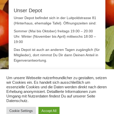
Unser Depot
Unser Depot befindet sich in der Luitpoldstrasse 81
(Hinterhaus, ehemalige Tafel). Öffnungszeiten sind:
Sommer (Mai bis Oktober) freitags 19.00 – 20.00
Uhr. Winter (November bis April) mittwochs 18:00 –
19:00
Das Depot ist auch an anderen Tagen zugänglich (für
Mitglieder), dort nimmst Du Dir dann Deinen Anteil in
Eigenverantwortung.
Mehr Infos
Um unsere Webseite nutzerfreundlicher zu gestalten, setzen
wir Cookies ein. Es handelt sich ausschließlich um
Mehr Informationen zum Thema Solidarische
essenzielle Cookies und die Daten werden direkt nach deren
Landwirtschaft findet Ihr unter
www.solidarische-
Erhebung anonymisiert. Detaillierte Informationen zum
landwirtschaft.org
Umgang mit Nutzerdaten findest Du auf unserer Seite
Datenschutz.
Copyright © 2026
Solidarische Landwirtschaft Erlangen
. Alle Rechte
Cookie Settings
Accept All
vorbehalten.
Datenschutzerklärung