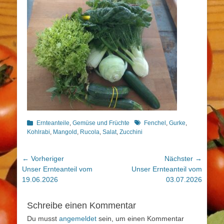
Kategorien
Schlagworte
Ernteanteile
,
Gemüse und Früchte
Fenchel
,
Gurke
,
Kohlrabi
,
Mangold
,
Rucola
,
Salat
,
Zucchini
Beitragsnavigation
← Vorheriger
Nächster →
Vorheriger
Nächster
Unser Ernteanteil vom
Unser Ernteanteil vom
Beitrag:
Beitrag:
19.06.2026
03.07.2026
Schreibe einen Kommentar
Du musst
angemeldet
sein, um einen Kommentar