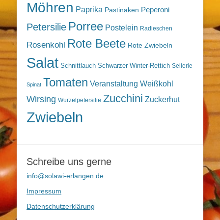
Möhren
Paprika
Peperoni
Pastinaken
Porree
Petersilie
Postelein
Radieschen
Rote Beete
Rosenkohl
Rote Zwiebeln
Salat
Schnittlauch
Schwarzer Winter-Rettich
Sellerie
Tomaten
Veranstaltung
Weißkohl
Spinat
Zucchini
Wirsing
Zuckerhut
Wurzelpetersilie
Zwiebeln
Schreibe uns gerne
info@solawi-erlangen.de
Impressum
Datenschutzerklärung