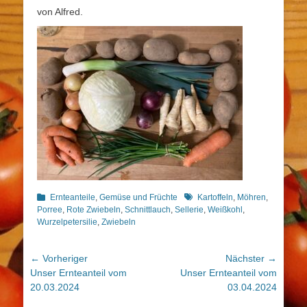
von Alfred.
Kategorien
Schlagworte
Ernteanteile
,
Gemüse und Früchte
Kartoffeln
,
Möhren
,
Porree
,
Rote Zwiebeln
,
Schnittlauch
,
Sellerie
,
Weißkohl
,
Wurzelpetersilie
,
Zwiebeln
Beitragsnavigation
← Vorheriger
Nächster →
Vorheriger
Nächster
Unser Ernteanteil vom
Unser Ernteanteil vom
Beitrag:
Beitrag:
20.03.2024
03.04.2024