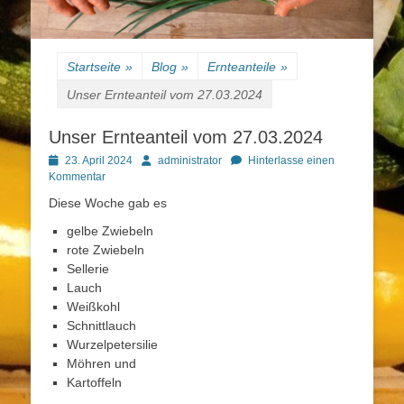
Startseite
»
Blog
»
Ernteanteile
»
Unser Ernteanteil vom 27.03.2024
Unser Ernteanteil vom 27.03.2024
Posted
Autor
23. April 2024
administrator
Hinterlasse einen
on
Kommentar
Diese Woche gab es
gelbe Zwiebeln
rote Zwiebeln
Sellerie
Lauch
Weißkohl
Schnittlauch
Wurzelpetersilie
Möhren und
Kartoffeln