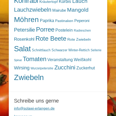
Kohlrabi
Lauch
Kürbis
Kräutertopf
Lauchzwiebeln
Mangold
Mairube
Möhren
Paprika
Peperoni
Pastinaken
Porree
Petersilie
Postelein
Radieschen
Rote Beete
Rosenkohl
Rote Zwiebeln
Salat
Schnittlauch
Schwarzer Winter-Rettich
Sellerie
Tomaten
Veranstaltung
Weißkohl
Spinat
Zucchini
Wirsing
Zuckerhut
Wurzelpetersilie
Zwiebeln
Schreibe uns gerne
info@solawi-erlangen.de