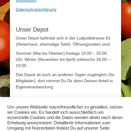
Impressum
Datenschutzerklärung
Unser Depot
Unser Depot befindet sich in der Luitpoldstrasse 81
(Hinterhaus, ehemalige Tafel). Öffnungszeiten sind:
Sommer (Mai bis Oktober) freitags 19.00 – 20.00
Uhr. Winter (November bis April) mittwochs 18:00 –
19:00
Das Depot ist auch an anderen Tagen zugänglich (für
Mitglieder), dort nimmst Du Dir dann Deinen Anteil in
Eigenverantwortung.
Mehr Infos
Um unsere Webseite nutzerfreundlicher zu gestalten, setzen
wir Cookies ein. Es handelt sich ausschließlich um
Mehr Informationen zum Thema Solidarische
essenzielle Cookies und die Daten werden direkt nach deren
Landwirtschaft findet Ihr unter
www.solidarische-
Erhebung anonymisiert. Detaillierte Informationen zum
landwirtschaft.org
Umgang mit Nutzerdaten findest Du auf unserer Seite