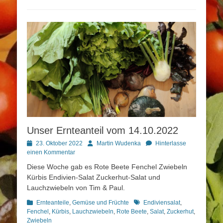
Unser Ernteanteil vom 14.10.2022
Posted
Autor
23. Oktober 2022
Martin Wudenka
Hinterlasse
on
einen Kommentar
Diese Woche gab es Rote Beete Fenchel Zwiebeln
Kürbis Endivien-Salat Zuckerhut-Salat und
Lauchzwiebeln von Tim & Paul.
Kategorien
Schlagworte
Ernteanteile
,
Gemüse und Früchte
Endiviensalat
,
Fenchel
,
Kürbis
,
Lauchzwiebeln
,
Rote Beete
,
Salat
,
Zuckerhut
,
Zwiebeln