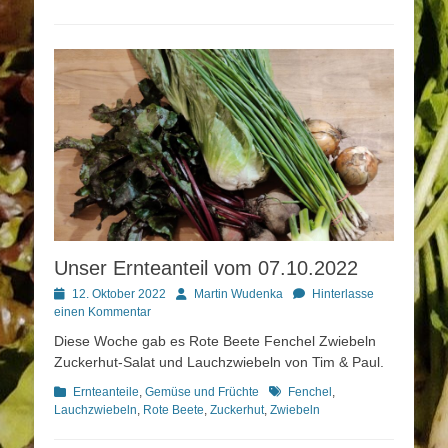
Unser Ernteanteil vom 07.10.2022
Posted
Autor
12. Oktober 2022
Martin Wudenka
Hinterlasse
on
einen Kommentar
Diese Woche gab es Rote Beete Fenchel Zwiebeln
Zuckerhut-Salat und Lauchzwiebeln von Tim & Paul.
Kategorien
Schlagworte
Ernteanteile
,
Gemüse und Früchte
Fenchel
,
Lauchzwiebeln
,
Rote Beete
,
Zuckerhut
,
Zwiebeln