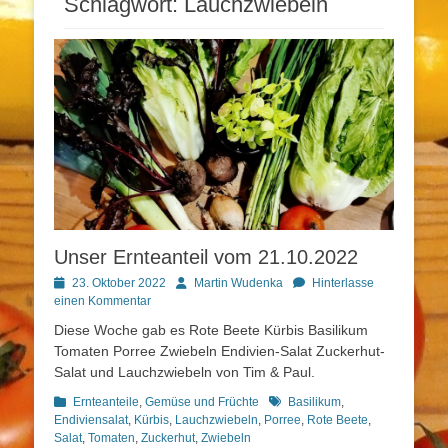
Schlagwort:
Lauchzwiebeln
Unser Ernteanteil vom 21.10.2022
Posted
Autor
23. Oktober 2022
Martin Wudenka
Hinterlasse
on
einen Kommentar
Diese Woche gab es Rote Beete Kürbis Basilikum
Tomaten Porree Zwiebeln Endivien-Salat Zuckerhut-
Salat und Lauchzwiebeln von Tim & Paul.
Kategorien
Schlagworte
Ernteanteile
,
Gemüse und Früchte
Basilikum
,
Endiviensalat
,
Kürbis
,
Lauchzwiebeln
,
Porree
,
Rote Beete
,
Salat
,
Tomaten
,
Zuckerhut
,
Zwiebeln