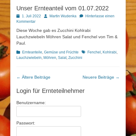
Unser Ernteanteil vom 01.07.2022
Posted
Autor
1. Juli 2022
Martin Wudenka
Hinterlasse einen
on
Kommentar
Diese Woche gab es Zucchini Kohlrabi
Lauchzwiebeln Möhren Salat und Fenchel von Tim &
Paul.
Kategorien
Schlagworte
Ernteanteile
,
Gemüse und Früchte
Fenchel
,
Kohlrabi
,
Lauchzwiebeln
,
Möhren
,
Salat
,
Zucchini
Beitragsnavigation
←
Ältere Beiträge
Neuere Beiträge
→
Login für Ernteteilnehmer
Benutzername:
Passwort: