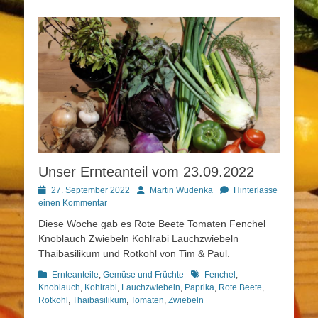
Unser Ernteanteil vom 23.09.2022
Posted
Autor
27. September 2022
Martin Wudenka
Hinterlasse
on
einen Kommentar
Diese Woche gab es Rote Beete Tomaten Fenchel
Knoblauch Zwiebeln Kohlrabi Lauchzwiebeln
Thaibasilikum und Rotkohl von Tim & Paul.
Kategorien
Schlagworte
Ernteanteile
,
Gemüse und Früchte
Fenchel
,
Knoblauch
,
Kohlrabi
,
Lauchzwiebeln
,
Paprika
,
Rote Beete
,
Rotkohl
,
Thaibasilikum
,
Tomaten
,
Zwiebeln