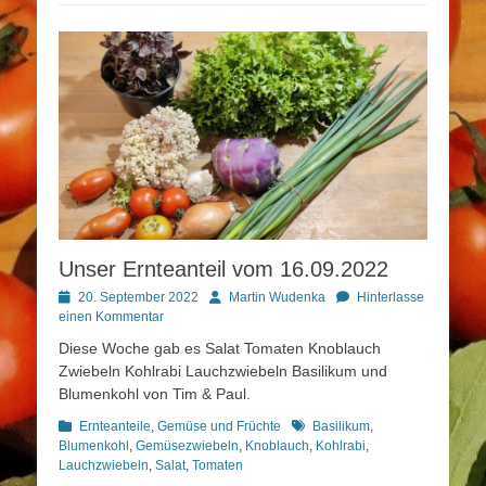
Unser Ernteanteil vom 16.09.2022
Posted
Autor
20. September 2022
Martin Wudenka
Hinterlasse
on
einen Kommentar
Diese Woche gab es Salat Tomaten Knoblauch
Zwiebeln Kohlrabi Lauchzwiebeln Basilikum und
Blumenkohl von Tim & Paul.
Kategorien
Schlagworte
Ernteanteile
,
Gemüse und Früchte
Basilikum
,
Blumenkohl
,
Gemüsezwiebeln
,
Knoblauch
,
Kohlrabi
,
Lauchzwiebeln
,
Salat
,
Tomaten