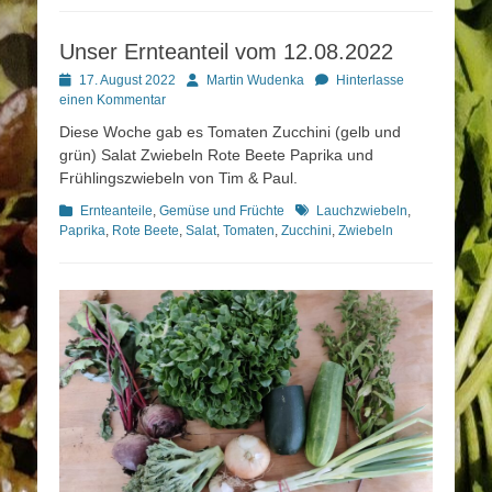
Unser Ernteanteil vom 12.08.2022
Posted
Autor
17. August 2022
Martin Wudenka
Hinterlasse
on
einen Kommentar
Diese Woche gab es Tomaten Zucchini (gelb und
grün) Salat Zwiebeln Rote Beete Paprika und
Frühlingszwiebeln von Tim & Paul.
Kategorien
Schlagworte
Ernteanteile
,
Gemüse und Früchte
Lauchzwiebeln
,
Paprika
,
Rote Beete
,
Salat
,
Tomaten
,
Zucchini
,
Zwiebeln