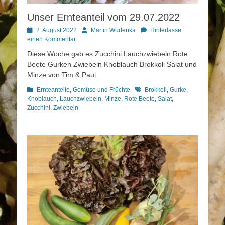
Unser Ernteanteil vom 29.07.2022
Posted
Autor
2. August 2022
Martin Wudenka
Hinterlasse
on
einen Kommentar
Diese Woche gab es Zucchini Lauchzwiebeln Rote
Beete Gurken Zwiebeln Knoblauch Brokkoli Salat und
Minze von Tim & Paul.
Kategorien
Schlagworte
Ernteanteile
,
Gemüse und Früchte
Brokkoli
,
Gurke
,
Knoblauch
,
Lauchzwiebeln
,
Minze
,
Rote Beete
,
Salat
,
Zucchini
,
Zwiebeln