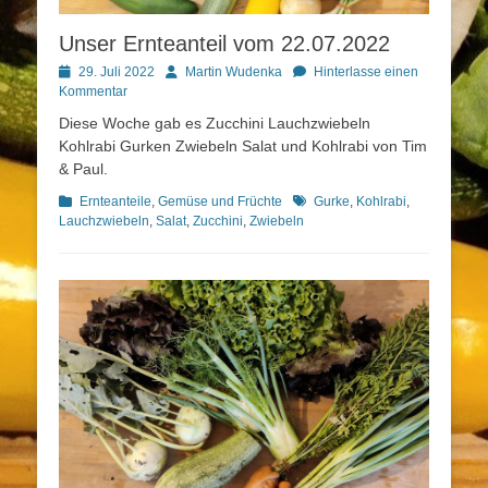
Unser Ernteanteil vom 22.07.2022
Posted
Autor
29. Juli 2022
Martin Wudenka
Hinterlasse einen
on
Kommentar
Diese Woche gab es Zucchini Lauchzwiebeln
Kohlrabi Gurken Zwiebeln Salat und Kohlrabi von Tim
& Paul.
Kategorien
Schlagworte
Ernteanteile
,
Gemüse und Früchte
Gurke
,
Kohlrabi
,
Lauchzwiebeln
,
Salat
,
Zucchini
,
Zwiebeln