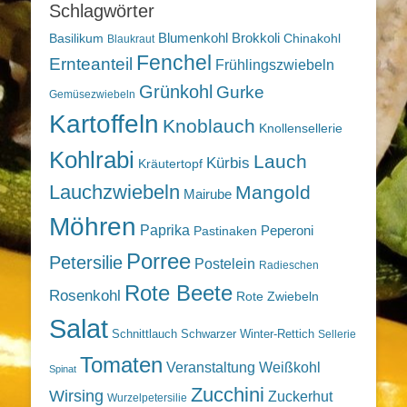
Schlagwörter
Blumenkohl
Brokkoli
Basilikum
Chinakohl
Blaukraut
Fenchel
Ernteanteil
Frühlingszwiebeln
Grünkohl
Gurke
Gemüsezwiebeln
Kartoffeln
Knoblauch
Knollensellerie
Kohlrabi
Lauch
Kürbis
Kräutertopf
Lauchzwiebeln
Mangold
Mairube
Möhren
Paprika
Peperoni
Pastinaken
Porree
Petersilie
Postelein
Radieschen
Rote Beete
Rosenkohl
Rote Zwiebeln
Salat
Schnittlauch
Schwarzer Winter-Rettich
Sellerie
Tomaten
Veranstaltung
Weißkohl
Spinat
Zucchini
Wirsing
Zuckerhut
Wurzelpetersilie