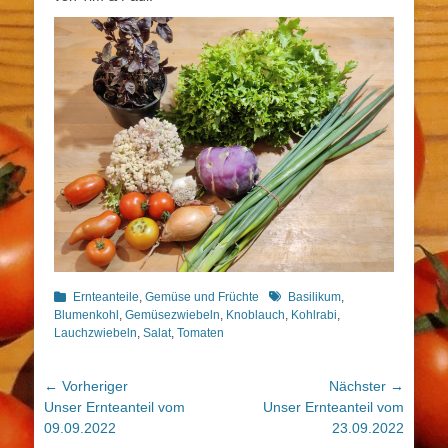
Kategorien
Schlagworte
Ernteanteile
,
Gemüse und Früchte
Basilikum
,
Blumenkohl
,
Gemüsezwiebeln
,
Knoblauch
,
Kohlrabi
,
Lauchzwiebeln
,
Salat
,
Tomaten
Beitragsnavigation
← Vorheriger
Nächster →
Vorheriger
Nächster
Unser Ernteanteil vom
Unser Ernteanteil vom
Beitrag:
Beitrag:
09.09.2022
23.09.2022