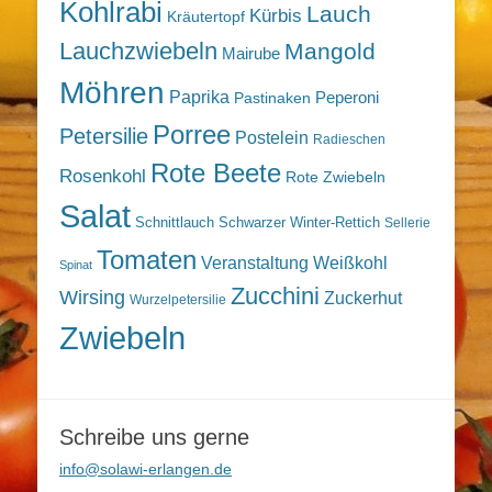
Kohlrabi
Lauch
Kürbis
Kräutertopf
Lauchzwiebeln
Mangold
Mairube
Möhren
Paprika
Peperoni
Pastinaken
Porree
Petersilie
Postelein
Radieschen
Rote Beete
Rosenkohl
Rote Zwiebeln
Salat
Schnittlauch
Schwarzer Winter-Rettich
Sellerie
Tomaten
Veranstaltung
Weißkohl
Spinat
Zucchini
Wirsing
Zuckerhut
Wurzelpetersilie
Zwiebeln
Schreibe uns gerne
info@solawi-erlangen.de