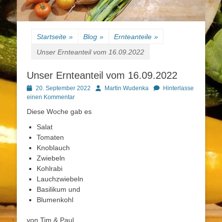
Startseite
»
Blog
»
Ernteanteile
»
Unser Ernteanteil vom 16.09.2022
Unser Ernteanteil vom 16.09.2022
Posted
Autor
20. September 2022
Martin Wudenka
Hinterlasse
on
einen Kommentar
Diese Woche gab es
Salat
Tomaten
Knoblauch
Zwiebeln
Kohlrabi
Lauchzwiebeln
Basilikum und
Blumenkohl
von Tim & Paul.