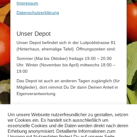
Impressum
Datenschutzerklärung
Unser Depot
Unser Depot befindet sich in der Luitpoldstrasse 81
(Hinterhaus, ehemalige Tafel). Öffnungszeiten sind:
Sommer (Mai bis Oktober) freitags 19.00 – 20.00
Uhr. Winter (November bis April) mittwochs 18:00 –
19:00
Das Depot ist auch an anderen Tagen zugänglich (für
Mitglieder), dort nimmst Du Dir dann Deinen Anteil in
Eigenverantwortung.
Mehr Infos
Um unsere Webseite nutzerfreundlicher zu gestalten, setzen
wir Cookies ein. Es handelt sich ausschließlich um
Mehr Informationen zum Thema Solidarische
essenzielle Cookies und die Daten werden direkt nach deren
Landwirtschaft findet Ihr unter
www.solidarische-
Erhebung anonymisiert. Detaillierte Informationen zum
landwirtschaft.org
Umgang mit Nutzerdaten findest Du auf unserer Seite