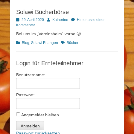
Solawi Bücherbörse
Posted
Autor
29. April 2020
Katherine
Hinterlasse einen
on
Kommentar
Bei uns im „Vereinsheim“ vorne 🙂
Kategorien
Schlagworte
Blog
,
Solawi Erlangen
Bücher
Login für Ernteteilnehmer
Benutzername:
Passwort:
Angemeldet bleiben
Anmelden
Passwort zurücksetzen