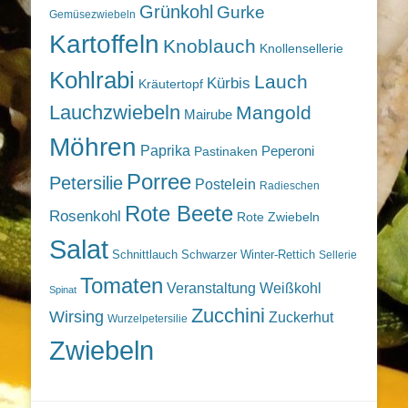
Grünkohl
Gurke
Gemüsezwiebeln
Kartoffeln
Knoblauch
Knollensellerie
Kohlrabi
Lauch
Kürbis
Kräutertopf
Lauchzwiebeln
Mangold
Mairube
Möhren
Paprika
Peperoni
Pastinaken
Porree
Petersilie
Postelein
Radieschen
Rote Beete
Rosenkohl
Rote Zwiebeln
Salat
Schnittlauch
Schwarzer Winter-Rettich
Sellerie
Tomaten
Veranstaltung
Weißkohl
Spinat
Zucchini
Wirsing
Zuckerhut
Wurzelpetersilie
Zwiebeln