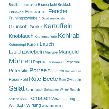
Blumenkohl
Brokkoli
Basilikum
Blaukraut
Fenchel
Ernteanteil
Chinakohl
Frühlingszwiebeln
Gemüsezwiebeln
Kartoffeln
Grünkohl
Gurke
Kohlrabi
Knoblauch
Knollensellerie
Lauch
Kürbis
Kräutertopf
Lauchzwiebeln
Mangold
Mairube
Möhren
Paprika
Peperoni
Pastinaken
Porree
Petersilie
Postelein
Radieschen
Rote Beete
Rosenkohl
Rote Zwiebeln
Salat
Schnittlauch
Schwarzer Winter-Rettich
Tomaten
Veranstaltung
Sellerie
Spinat
Wirsing
Weißkohl
Wurzelpetersilie