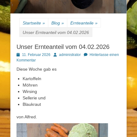
Startseite
»
Blog
»
Ernteanteile
»
Unser Ernteanteil vom 04.02.2026
Unser Ernteanteil vom 04.02.2026
Posted
Autor
11. Februar 2026
administrator
Hinterlasse einen
on
Kommentar
Diese Woche gab es
Kartoffeln
Möhren
Wirsing
Sellerie und
Blaukraut
von Alfred.