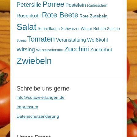
Porree
Petersilie
Postelein
Radieschen
Rote Beete
Rosenkohl
Rote Zwiebeln
Salat
Schnittlauch
Schwarzer Winter-Rettich
Sellerie
Tomaten
Veranstaltung
Weißkohl
Spinat
Zucchini
Wirsing
Zuckerhut
Wurzelpetersilie
Zwiebeln
Schreibe uns gerne
info@solawi-erlangen.de
Impressum
Datenschutzerklärung