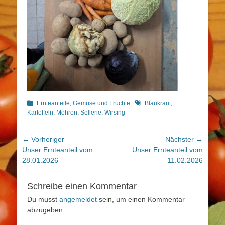
Kategorien
Schlagworte
Ernteanteile
,
Gemüse und Früchte
Blaukraut
,
Kartoffeln
,
Möhren
,
Sellerie
,
Wirsing
Beitragsnavigation
← Vorheriger
Nächster →
Vorheriger
Nächster
Unser Ernteanteil vom
Unser Ernteanteil vom
Beitrag:
Beitrag:
28.01.2026
11.02.2026
Schreibe einen Kommentar
Du musst
angemeldet
sein, um einen Kommentar
abzugeben.