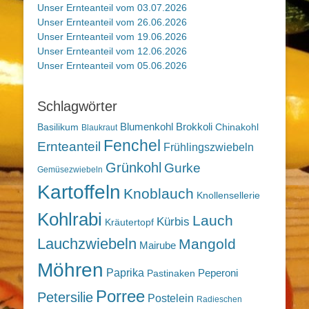
Unser Ernteanteil vom 03.07.2026
Unser Ernteanteil vom 26.06.2026
Unser Ernteanteil vom 19.06.2026
Unser Ernteanteil vom 12.06.2026
Unser Ernteanteil vom 05.06.2026
Schlagwörter
Blumenkohl
Brokkoli
Basilikum
Chinakohl
Blaukraut
Fenchel
Ernteanteil
Frühlingszwiebeln
Grünkohl
Gurke
Gemüsezwiebeln
Kartoffeln
Knoblauch
Knollensellerie
Kohlrabi
Lauch
Kürbis
Kräutertopf
Lauchzwiebeln
Mangold
Mairube
Möhren
Paprika
Peperoni
Pastinaken
Porree
Petersilie
Postelein
Radieschen