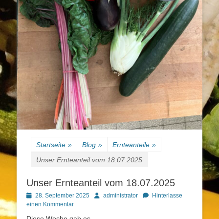
Startseite
»
Blog
»
Ernteanteile
»
Unser Ernteanteil vom 18.07.2025
Unser Ernteanteil vom 18.07.2025
Posted
Autor
28. September 2025
administrator
Hinterlasse
on
einen Kommentar
Diese Woche gab es