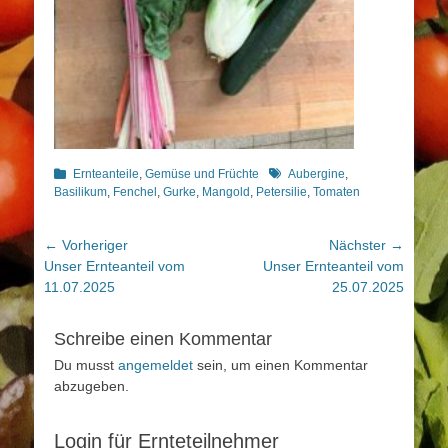
Kategorien
Schlagworte
Ernteanteile
,
Gemüse und Früchte
Aubergine
,
Basilikum
,
Fenchel
,
Gurke
,
Mangold
,
Petersilie
,
Tomaten
Beitragsnavigation
← Vorheriger
Nächster →
Vorheriger
Nächster
Unser Ernteanteil vom
Unser Ernteanteil vom
Beitrag:
Beitrag:
11.07.2025
25.07.2025
Schreibe einen Kommentar
Du musst
angemeldet
sein, um einen Kommentar
abzugeben.
Login für Ernteteilnehmer