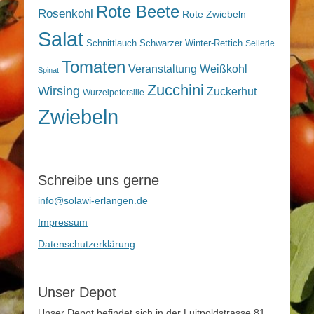
Rote Beete
Rosenkohl
Rote Zwiebeln
Salat
Schnittlauch
Schwarzer Winter-Rettich
Sellerie
Tomaten
Veranstaltung
Weißkohl
Spinat
Zucchini
Wirsing
Zuckerhut
Wurzelpetersilie
Zwiebeln
Schreibe uns gerne
info@solawi-erlangen.de
Impressum
Datenschutzerklärung
Unser Depot
Unser Depot befindet sich in der Luitpoldstrasse 81