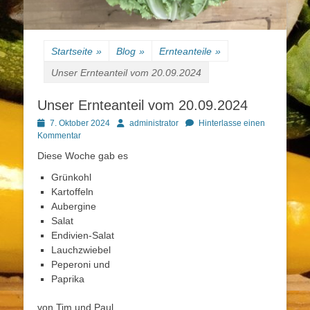
Startseite
»
Blog
»
Ernteanteile
»
Unser Ernteanteil vom 20.09.2024
Unser Ernteanteil vom 20.09.2024
Posted
Autor
7. Oktober 2024
administrator
Hinterlasse einen
on
Kommentar
Diese Woche gab es
Grünkohl
Kartoffeln
Aubergine
Salat
Endivien-Salat
Lauchzwiebel
Peperoni und
Paprika
von Tim und Paul.