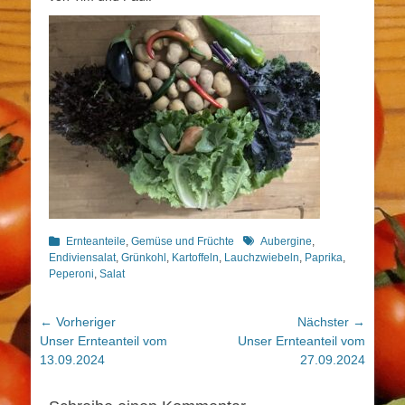
Kategorien
Schlagworte
Ernteanteile
,
Gemüse und Früchte
Aubergine
,
Endiviensalat
,
Grünkohl
,
Kartoffeln
,
Lauchzwiebeln
,
Paprika
,
Peperoni
,
Salat
Beitragsnavigation
← Vorheriger
Nächster →
Vorheriger
Nächster
Unser Ernteanteil vom
Unser Ernteanteil vom
Beitrag:
Beitrag:
13.09.2024
27.09.2024