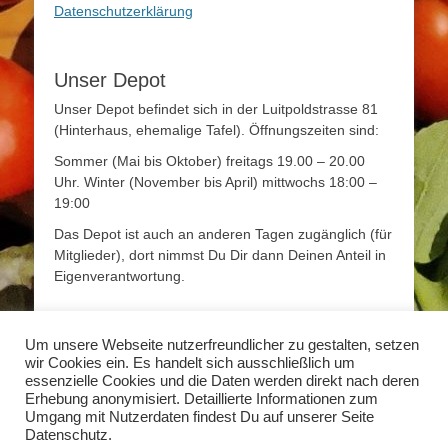
Datenschutzerklärung
Unser Depot
Unser Depot befindet sich in der Luitpoldstrasse 81
(Hinterhaus, ehemalige Tafel). Öffnungszeiten sind:
Sommer (Mai bis Oktober) freitags 19.00 – 20.00
Uhr. Winter (November bis April) mittwochs 18:00 –
19:00
Das Depot ist auch an anderen Tagen zugänglich (für
Mitglieder), dort nimmst Du Dir dann Deinen Anteil in
Eigenverantwortung.
Mehr Infos
Um unsere Webseite nutzerfreundlicher zu gestalten, setzen
wir Cookies ein. Es handelt sich ausschließlich um
Mehr Informationen zum Thema Solidarische
essenzielle Cookies und die Daten werden direkt nach deren
Landwirtschaft findet Ihr unter
www.solidarische-
Erhebung anonymisiert. Detaillierte Informationen zum
landwirtschaft.org
Umgang mit Nutzerdaten findest Du auf unserer Seite
Datenschutz.