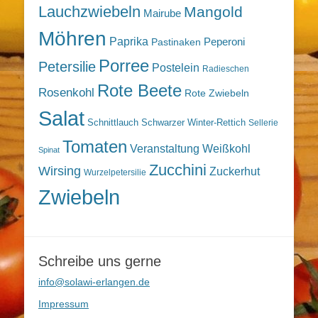
Lauchzwiebeln
Mangold
Mairube
Möhren
Paprika
Peperoni
Pastinaken
Porree
Petersilie
Postelein
Radieschen
Rote Beete
Rosenkohl
Rote Zwiebeln
Salat
Schnittlauch
Schwarzer Winter-Rettich
Sellerie
Tomaten
Veranstaltung
Weißkohl
Spinat
Zucchini
Wirsing
Zuckerhut
Wurzelpetersilie
Zwiebeln
Schreibe uns gerne
info@solawi-erlangen.de
Impressum