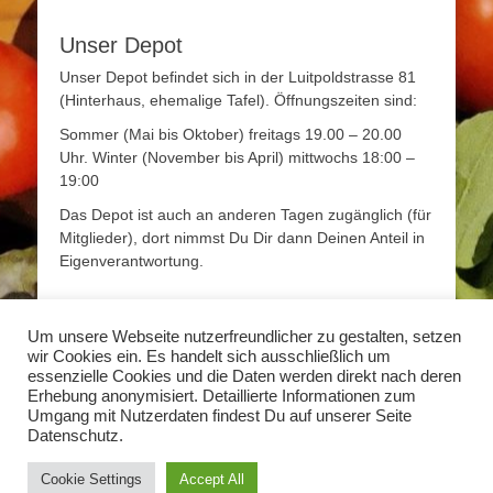
Unser Depot
Unser Depot befindet sich in der Luitpoldstrasse 81
(Hinterhaus, ehemalige Tafel). Öffnungszeiten sind:
Sommer (Mai bis Oktober) freitags 19.00 – 20.00
Uhr. Winter (November bis April) mittwochs 18:00 –
19:00
Das Depot ist auch an anderen Tagen zugänglich (für
Mitglieder), dort nimmst Du Dir dann Deinen Anteil in
Eigenverantwortung.
Mehr Infos
Um unsere Webseite nutzerfreundlicher zu gestalten, setzen
wir Cookies ein. Es handelt sich ausschließlich um
Mehr Informationen zum Thema Solidarische
essenzielle Cookies und die Daten werden direkt nach deren
Landwirtschaft findet Ihr unter
www.solidarische-
Erhebung anonymisiert. Detaillierte Informationen zum
landwirtschaft.org
Umgang mit Nutzerdaten findest Du auf unserer Seite
Datenschutz.
Copyright © 2026
Solidarische Landwirtschaft Erlangen
. Alle Rechte
Cookie Settings
Accept All
vorbehalten.
Datenschutzerklärung