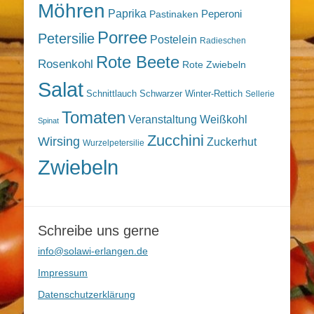
Möhren
Paprika
Peperoni
Pastinaken
Porree
Petersilie
Postelein
Radieschen
Rote Beete
Rosenkohl
Rote Zwiebeln
Salat
Schnittlauch
Schwarzer Winter-Rettich
Sellerie
Tomaten
Veranstaltung
Weißkohl
Spinat
Zucchini
Wirsing
Zuckerhut
Wurzelpetersilie
Zwiebeln
Schreibe uns gerne
info@solawi-erlangen.de
Impressum
Datenschutzerklärung