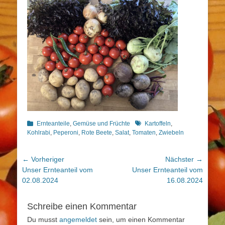
Kategorien
Schlagworte
Ernteanteile
,
Gemüse und Früchte
Kartoffeln
,
Kohlrabi
,
Peperoni
,
Rote Beete
,
Salat
,
Tomaten
,
Zwiebeln
Beitragsnavigation
← Vorheriger
Nächster →
Vorheriger
Nächster
Unser Ernteanteil vom
Unser Ernteanteil vom
Beitrag:
Beitrag:
02.08.2024
16.08.2024
Schreibe einen Kommentar
Du musst
angemeldet
sein, um einen Kommentar