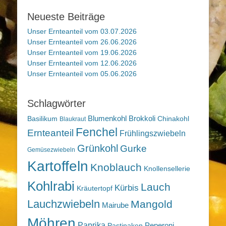
Neueste Beiträge
Unser Ernteanteil vom 03.07.2026
Unser Ernteanteil vom 26.06.2026
Unser Ernteanteil vom 19.06.2026
Unser Ernteanteil vom 12.06.2026
Unser Ernteanteil vom 05.06.2026
Schlagwörter
Blumenkohl
Brokkoli
Basilikum
Chinakohl
Blaukraut
Fenchel
Ernteanteil
Frühlingszwiebeln
Grünkohl
Gurke
Gemüsezwiebeln
Kartoffeln
Knoblauch
Knollensellerie
Kohlrabi
Lauch
Kürbis
Kräutertopf
Lauchzwiebeln
Mangold
Mairube
Möhren
Paprika
Peperoni
Pastinaken