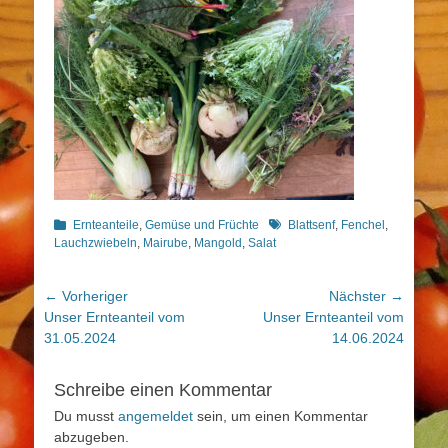
Kategorien
Schlagworte
Ernteanteile
,
Gemüse und Früchte
Blattsenf
,
Fenchel
,
Lauchzwiebeln
,
Mairube
,
Mangold
,
Salat
Beitragsnavigation
← Vorheriger
Nächster →
Vorheriger
Nächster
Unser Ernteanteil vom
Unser Ernteanteil vom
Beitrag:
Beitrag:
31.05.2024
14.06.2024
Schreibe einen Kommentar
Du musst
angemeldet
sein, um einen Kommentar
abzugeben.