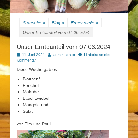
Startseite
»
Blog
»
Ernteanteile
»
Unser Ernteanteil vom 07.06.2024
Unser Ernteanteil vom 07.06.2024
Posted
Autor
11. Juni 2024
administrator
Hinterlasse einen
on
Kommentar
Diese Woche gab es
Blattsenf
Fenchel
Mairübe
Lauchzwiebel
Mangold und
Salat
von Tim und Paul.