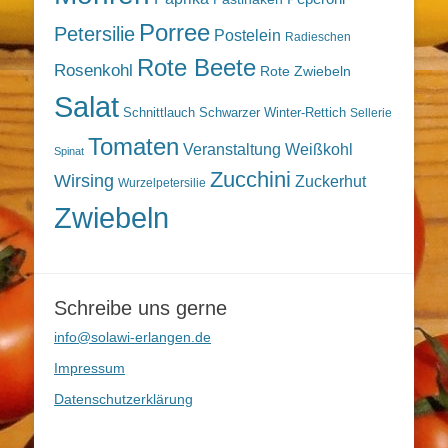
Porree
Petersilie
Postelein
Radieschen
Rote Beete
Rosenkohl
Rote Zwiebeln
Salat
Schnittlauch
Schwarzer Winter-Rettich
Sellerie
Tomaten
Veranstaltung
Weißkohl
Spinat
Zucchini
Wirsing
Zuckerhut
Wurzelpetersilie
Zwiebeln
Schreibe uns gerne
info@solawi-erlangen.de
Impressum
Datenschutzerklärung