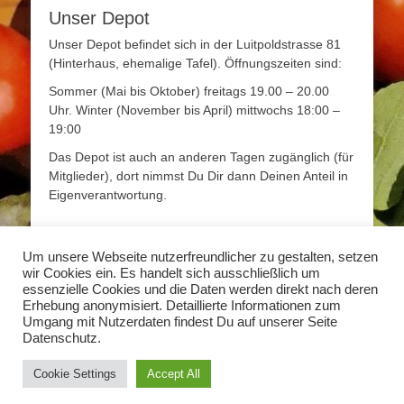
Unser Depot
Unser Depot befindet sich in der Luitpoldstrasse 81
(Hinterhaus, ehemalige Tafel). Öffnungszeiten sind:
Sommer (Mai bis Oktober) freitags 19.00 – 20.00
Uhr. Winter (November bis April) mittwochs 18:00 –
19:00
Das Depot ist auch an anderen Tagen zugänglich (für
Mitglieder), dort nimmst Du Dir dann Deinen Anteil in
Eigenverantwortung.
Mehr Infos
Um unsere Webseite nutzerfreundlicher zu gestalten, setzen
wir Cookies ein. Es handelt sich ausschließlich um
Mehr Informationen zum Thema Solidarische
essenzielle Cookies und die Daten werden direkt nach deren
Landwirtschaft findet Ihr unter
www.solidarische-
Erhebung anonymisiert. Detaillierte Informationen zum
landwirtschaft.org
Umgang mit Nutzerdaten findest Du auf unserer Seite
Datenschutz.
Copyright © 2026
Solidarische Landwirtschaft Erlangen
. Alle Rechte
Cookie Settings
Accept All
vorbehalten.
Datenschutzerklärung
Catch Base von
Catch Themes