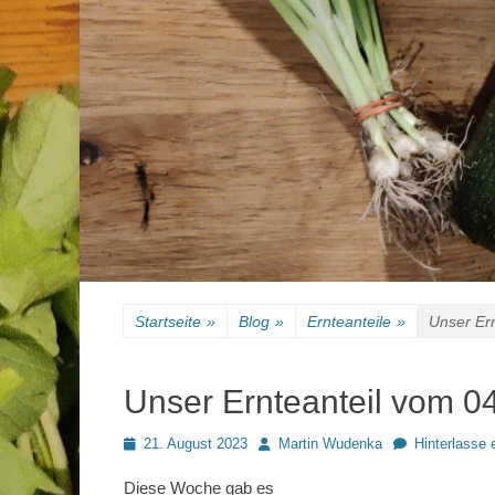
Startseite
»
Blog
»
Ernteanteile
»
Unser Er
Unser Ernteanteil vom 0
Posted
Autor
21. August 2023
Martin Wudenka
Hinterlasse
on
Diese Woche gab es