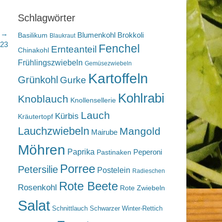
Schlagwörter
r →
Blumenkohl
Brokkoli
Basilikum
Blaukraut
023
Fenchel
Ernteanteil
Chinakohl
Frühlingszwiebeln
Gemüsezwiebeln
Kartoffeln
Grünkohl
Gurke
Kohlrabi
Knoblauch
Knollensellerie
Lauch
Kürbis
Kräutertopf
Lauchzwiebeln
Mangold
Mairube
Möhren
Paprika
Peperoni
Pastinaken
Porree
Petersilie
Postelein
Radieschen
Rote Beete
Rosenkohl
Rote Zwiebeln
Salat
Schnittlauch
Schwarzer Winter-Rettich