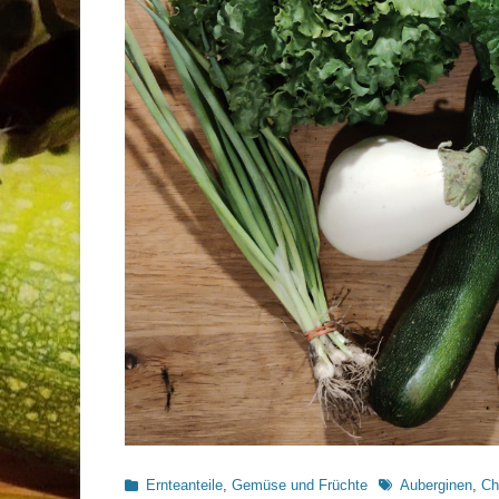
Kategorien
Schlagworte
Ernteanteile
,
Gemüse und Früchte
Auberginen
,
Ch