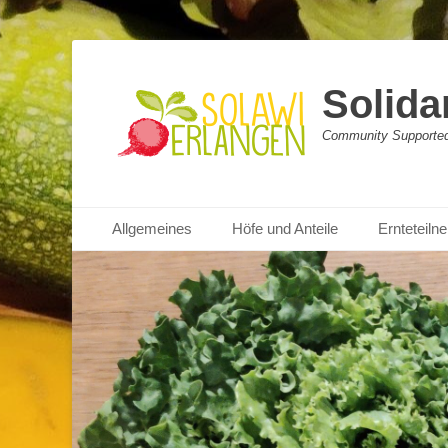
Solida
Community Supported 
Primäres Menü
Zum
Allgemeines
Höfe und Anteile
Ernteteil
Inhalt
springen