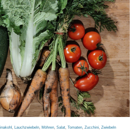
inakohl
,
Lauchzwiebeln
,
Möhren
,
Salat
,
Tomaten
,
Zucchini
,
Zwiebeln