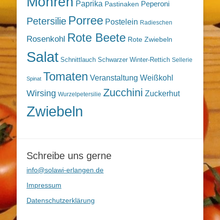
Möhren
Paprika
Peperoni
Pastinaken
Porree
Petersilie
Postelein
Radieschen
Rote Beete
Rosenkohl
Rote Zwiebeln
Salat
Schnittlauch
Schwarzer Winter-Rettich
Sellerie
Tomaten
Veranstaltung
Weißkohl
Spinat
Zucchini
Wirsing
Zuckerhut
Wurzelpetersilie
Zwiebeln
Schreibe uns gerne
info@solawi-erlangen.de
Impressum
Datenschutzerklärung