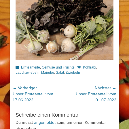
Kategorien
Schlagworte
Ernteanteile
,
Gemüse und Früchte
Kohlrabi
,
Lauchzwiebeln
,
Mairube
,
Salat
,
Zwiebeln
Beitragsnavigation
← Vorheriger
Nächster →
Vorheriger
Nächster
Unser Ernteanteil vom
Unser Ernteanteil vom
Beitrag:
Beitrag:
17.06.2022
01.07.2022
Schreibe einen Kommentar
Du musst
angemeldet
sein, um einen Kommentar
abzugeben.