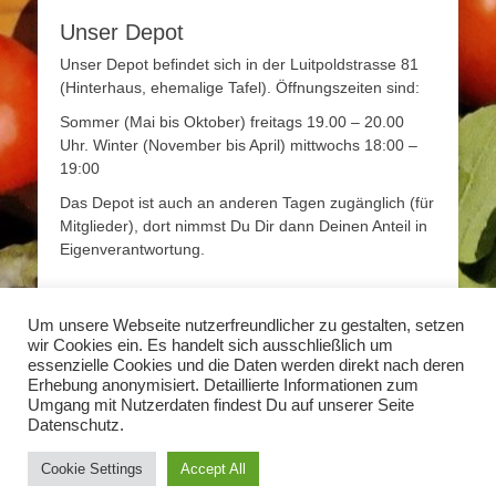
Unser Depot
Unser Depot befindet sich in der Luitpoldstrasse 81
(Hinterhaus, ehemalige Tafel). Öffnungszeiten sind:
Sommer (Mai bis Oktober) freitags 19.00 – 20.00
Uhr. Winter (November bis April) mittwochs 18:00 –
19:00
Das Depot ist auch an anderen Tagen zugänglich (für
Mitglieder), dort nimmst Du Dir dann Deinen Anteil in
Eigenverantwortung.
Mehr Infos
Um unsere Webseite nutzerfreundlicher zu gestalten, setzen
wir Cookies ein. Es handelt sich ausschließlich um
Mehr Informationen zum Thema Solidarische
essenzielle Cookies und die Daten werden direkt nach deren
Landwirtschaft findet Ihr unter
www.solidarische-
Erhebung anonymisiert. Detaillierte Informationen zum
landwirtschaft.org
Umgang mit Nutzerdaten findest Du auf unserer Seite
Datenschutz.
Copyright © 2026
Solidarische Landwirtschaft Erlangen
. Alle Rechte
Cookie Settings
Accept All
vorbehalten.
Datenschutzerklärung