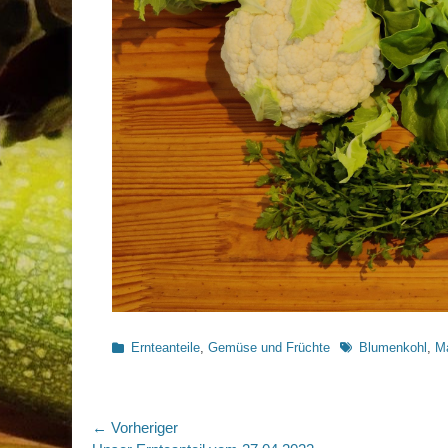
Kategorien
Schlagworte
Ernteanteile
,
Gemüse und Früchte
Blumenkohl
,
M
Beitragsnavigation
← Vorheriger