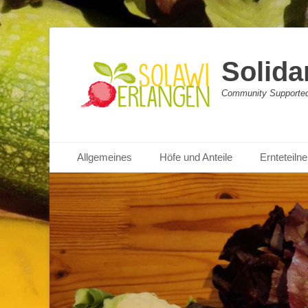
Solida
Community Supported 
Primäres Menü
Zum
Allgemeines
Höfe und Anteile
Ernteteil
Inhalt
springen