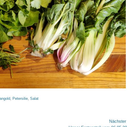
angold
,
Petersilie
,
Salat
Nächste