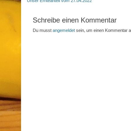
Vorheriger
Unser Ernteanteil vom 27.04.2022
Beitrag:
Schreibe einen Kommentar
Du musst
angemeldet
sein, um einen Kommentar 