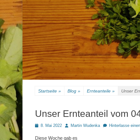
Startseite
»
Blog
»
Ernteanteile
»
Unser Er
Unser Ernteanteil vom 0
Posted
Autor
8. Mai 2022
Martin Wudenka
Hinterlasse ein
on
Diese Woche gab es