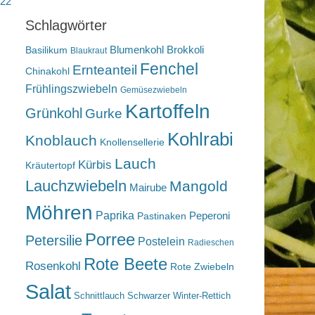
022
Schlagwörter
Blumenkohl
Brokkoli
Basilikum
Blaukraut
Fenchel
Ernteanteil
Chinakohl
Frühlingszwiebeln
Gemüsezwiebeln
Kartoffeln
Grünkohl
Gurke
Kohlrabi
Knoblauch
Knollensellerie
Lauch
Kürbis
Kräutertopf
Lauchzwiebeln
Mangold
Mairube
Möhren
Paprika
Peperoni
Pastinaken
Porree
Petersilie
Postelein
Radieschen
Rote Beete
Rosenkohl
Rote Zwiebeln
Salat
Schnittlauch
Schwarzer Winter-Rettich