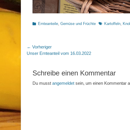
Kategorien
Schlagworte
Ernteanteile
,
Gemüse und Früchte
Kartoffeln
,
Kno
Beitragsnavigation
← Vorheriger
Vorheriger
Unser Ernteanteil vom 16.03.2022
Beitrag:
Schreibe einen Kommentar
Du musst
angemeldet
sein, um einen Kommentar 