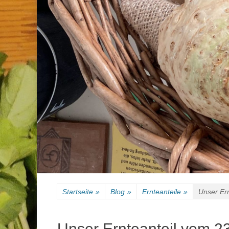
Startseite
»
Blog
»
Ernteanteile
»
Unser Er
Unser Ernteanteil vom 2