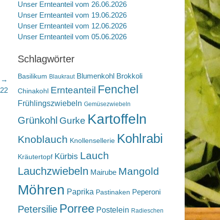
Unser Ernteanteil vom 26.06.2026
Unser Ernteanteil vom 19.06.2026
Unser Ernteanteil vom 12.06.2026
Unser Ernteanteil vom 05.06.2026
Schlagwörter
Blumenkohl
Brokkoli
Basilikum
Blaukraut
r →
Fenchel
Ernteanteil
022
Chinakohl
Frühlingszwiebeln
Gemüsezwiebeln
Kartoffeln
Grünkohl
Gurke
Kohlrabi
Knoblauch
Knollensellerie
Lauch
Kürbis
Kräutertopf
Lauchzwiebeln
Mangold
Mairube
Möhren
Paprika
Peperoni
Pastinaken
Porree
Petersilie
Postelein
Radieschen