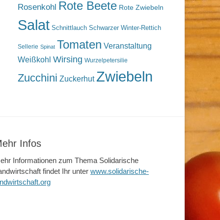
Rote Beete
Rosenkohl
Rote Zwiebeln
Salat
Schnittlauch
Schwarzer Winter-Rettich
Tomaten
Veranstaltung
Sellerie
Spinat
Wirsing
Weißkohl
Wurzelpetersilie
Zwiebeln
Zucchini
Zuckerhut
ehr Infos
ehr Informationen zum Thema Solidarische
andwirtschaft findet Ihr unter
www.solidarische-
andwirtschaft.org