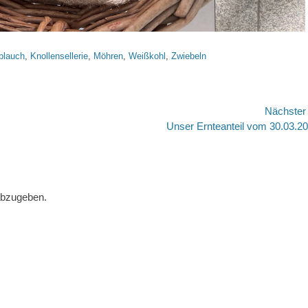
blauch
,
Knollensellerie
,
Möhren
,
Weißkohl
,
Zwiebeln
Nächste
Nächster
Unser Ernteanteil vom 30.03.2
Beitrag:
abzugeben.