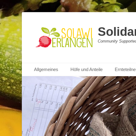
Solida
Community Supported 
Primäres Menü
Zum
Allgemeines
Höfe und Anteile
Ernteteil
Inhalt
springen