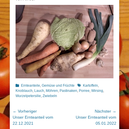
Kategorien
Schlagworte
Ernteanteile
,
Gemüse und Früchte
Kartoffeln
,
Knoblauch
,
Lauch
,
Möhren
,
Pastinaken
,
Porree
,
Wirsing
,
Wurzelpetersilie
,
Zwiebeln
Beitragsnavigation
← Vorheriger
Nächster →
Vorheriger
Nächster
Unser Ernteanteil vom
Unser Ernteanteil vom
Beitrag:
Beitrag:
22.12.2021
05.01.2022