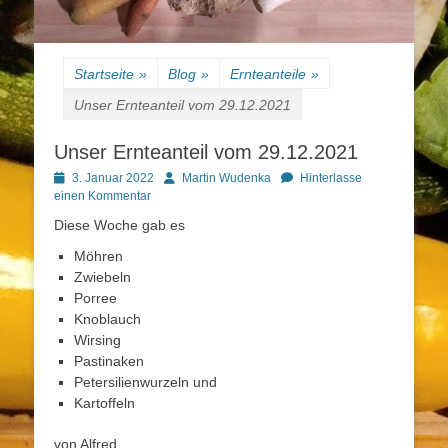
Startseite
»
Blog
»
Ernteanteile
»
Unser Ernteanteil vom 29.12.2021
Unser Ernteanteil vom 29.12.2021
Posted
Autor
3. Januar 2022
Martin Wudenka
Hinterlasse
on
einen Kommentar
Diese Woche gab es
Möhren
Zwiebeln
Porree
Knoblauch
Wirsing
Pastinaken
Petersilienwurzeln und
Kartoffeln
von Alfred.