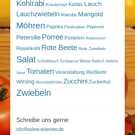
Kohlrabi
Lauch
Kürbis
Kräutertopf
Lauchzwiebeln
Mangold
Mairube
Möhren
Paprika
Peperoni
Pastinaken
Porree
Petersilie
Postelein
Radieschen
Rote Beete
Rosenkohl
Rote Zwiebeln
Salat
Schnittlauch
Schwarzer Winter-Rettich
Sellerie
Tomaten
Veranstaltung
Weißkohl
Spinat
Zucchini
Wirsing
Zuckerhut
Wurzelpetersilie
Zwiebeln
Schreibe uns gerne
info@solawi-erlangen.de