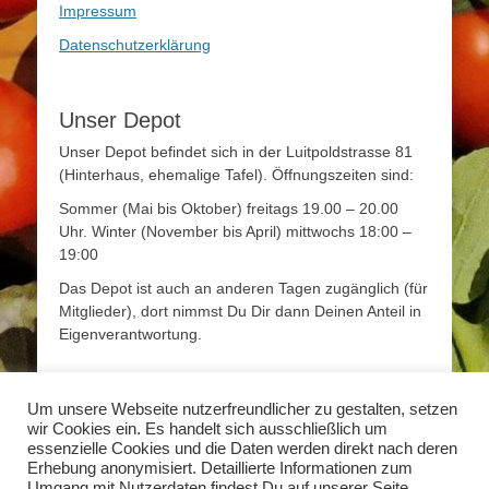
Impressum
Datenschutzerklärung
Unser Depot
Unser Depot befindet sich in der Luitpoldstrasse 81
(Hinterhaus, ehemalige Tafel). Öffnungszeiten sind:
Sommer (Mai bis Oktober) freitags 19.00 – 20.00
Uhr. Winter (November bis April) mittwochs 18:00 –
19:00
Das Depot ist auch an anderen Tagen zugänglich (für
Mitglieder), dort nimmst Du Dir dann Deinen Anteil in
Eigenverantwortung.
Mehr Infos
Um unsere Webseite nutzerfreundlicher zu gestalten, setzen
wir Cookies ein. Es handelt sich ausschließlich um
Mehr Informationen zum Thema Solidarische
essenzielle Cookies und die Daten werden direkt nach deren
Landwirtschaft findet Ihr unter
www.solidarische-
Erhebung anonymisiert. Detaillierte Informationen zum
landwirtschaft.org
Umgang mit Nutzerdaten findest Du auf unserer Seite