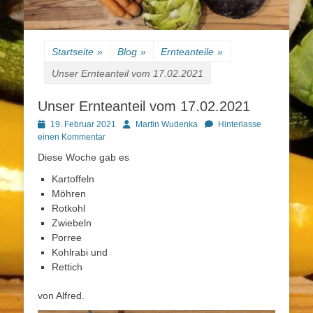
Startseite
»
Blog
»
Ernteanteile
»
Unser Ernteanteil vom 17.02.2021
Unser Ernteanteil vom 17.02.2021
Posted
Autor
19. Februar 2021
Martin Wudenka
Hinterlasse
on
einen Kommentar
Diese Woche gab es
Kartoffeln
Möhren
Rotkohl
Zwiebeln
Porree
Kohlrabi und
Rettich
von Alfred.