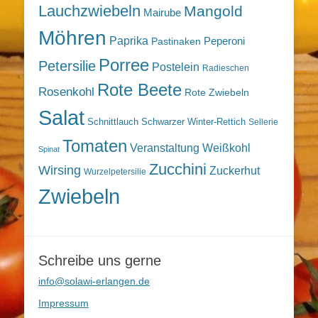
Lauchzwiebeln
Mangold
Mairube
Möhren
Paprika
Peperoni
Pastinaken
Porree
Petersilie
Postelein
Radieschen
Rote Beete
Rosenkohl
Rote Zwiebeln
Salat
Schnittlauch
Schwarzer Winter-Rettich
Sellerie
Tomaten
Veranstaltung
Weißkohl
Spinat
Zucchini
Wirsing
Zuckerhut
Wurzelpetersilie
Zwiebeln
Schreibe uns gerne
info@solawi-erlangen.de
Impressum