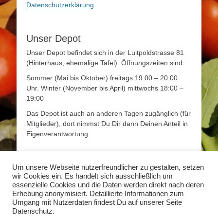
Datenschutzerklärung
Unser Depot
Unser Depot befindet sich in der Luitpoldstrasse 81
(Hinterhaus, ehemalige Tafel). Öffnungszeiten sind:
Sommer (Mai bis Oktober) freitags 19.00 – 20.00
Uhr. Winter (November bis April) mittwochs 18:00 –
19:00
Das Depot ist auch an anderen Tagen zugänglich (für
Mitglieder), dort nimmst Du Dir dann Deinen Anteil in
Eigenverantwortung.
Mehr Infos
Um unsere Webseite nutzerfreundlicher zu gestalten, setzen
wir Cookies ein. Es handelt sich ausschließlich um
Mehr Informationen zum Thema Solidarische
essenzielle Cookies und die Daten werden direkt nach deren
Landwirtschaft findet Ihr unter
www.solidarische-
Erhebung anonymisiert. Detaillierte Informationen zum
landwirtschaft.org
Umgang mit Nutzerdaten findest Du auf unserer Seite
Datenschutz.