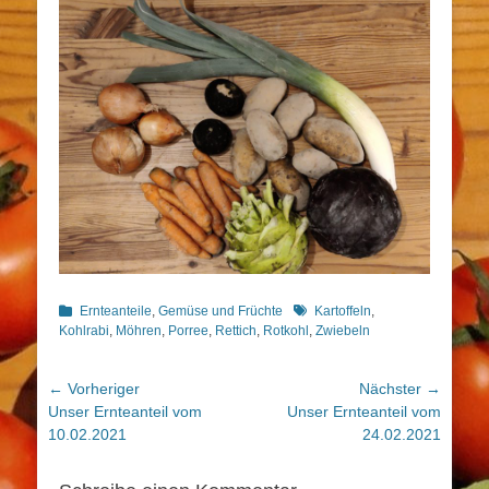
Kategorien
Schlagworte
Ernteanteile
,
Gemüse und Früchte
Kartoffeln
,
Kohlrabi
,
Möhren
,
Porree
,
Rettich
,
Rotkohl
,
Zwiebeln
Beitragsnavigation
← Vorheriger
Nächster →
Vorheriger
Nächster
Unser Ernteanteil vom
Unser Ernteanteil vom
Beitrag:
Beitrag:
10.02.2021
24.02.2021