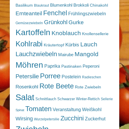
Blumenkohl
Brokkoli
Basilikum
Chinakohl
Blaukraut
Fenchel
Ernteanteil
Frühlingszwiebeln
Grünkohl
Gurke
Gemüsezwiebeln
Kartoffeln
Knoblauch
Knollensellerie
Kohlrabi
Lauch
Kürbis
Kräutertopf
Lauchzwiebeln
Mangold
Mairube
Möhren
Paprika
Peperoni
Pastinaken
Porree
Petersilie
Postelein
Radieschen
Rote Beete
Rosenkohl
Rote Zwiebeln
Salat
Schnittlauch
Schwarzer Winter-Rettich
Sellerie
Tomaten
Veranstaltung
Weißkohl
Spinat
Zucchini
Wirsing
Zuckerhut
Wurzelpetersilie