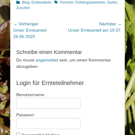
Kategorien
Schlagworte
Blog
,
Ernteanteile
Fenchel
,
Frühlingszwiebeln
,
Gurke
,
Zucchini
Beitragsnavigation
← Vorheriger
Nächster →
Vorheriger
Nächster
Unser Ernteanteil
Unser Ernteanteil am 10.07.
Beitrag:
Beitrag:
26.06.2020
Schreibe einen Kommentar
Du musst
angemeldet
sein, um einen Kommentar
abzugeben.
Login für Ernteteilnehmer
Benutzername:
Passwort: