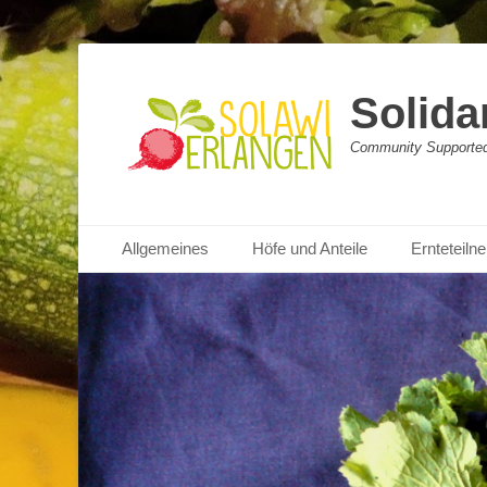
Solida
Community Supported 
Primäres Menü
Zum
Allgemeines
Höfe und Anteile
Ernteteil
Inhalt
springen