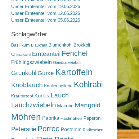
Unser Ernteanteil vom 19.06.2026
Unser Ernteanteil vom 12.06.2026
Unser Ernteanteil vom 05.06.2026
Schlagwörter
Blumenkohl
Brokkoli
Basilikum
Blaukraut
Fenchel
Ernteanteil
Chinakohl
Frühlingszwiebeln
Gemüsezwiebeln
Kartoffeln
Grünkohl
Gurke
Kohlrabi
Knoblauch
Knollensellerie
Lauch
Kürbis
Kräutertopf
Lauchzwiebeln
Mangold
Mairube
Möhren
Paprika
Peperoni
Pastinaken
Porree
Petersilie
Postelein
Radieschen