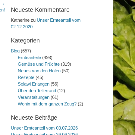
r →
Neueste Kommentare
en!
Katherine
zu
Unser Ernteanteil vom
02.12.2020
Kategorien
Blog
(657)
Ernteanteile
(493)
Gemüse und Früchte
(319)
Neues von den Höfen
(50)
Rezepte
(45)
Solawi Erlangen
(56)
Über den Tellerrand
(12)
Veranstaltungen
(61)
Wohin mit dem ganzen Zeug?
(2)
Neueste Beiträge
Unser Ernteanteil vom 03.07.2026
Unser Ernteanteil vom 26.06.2026