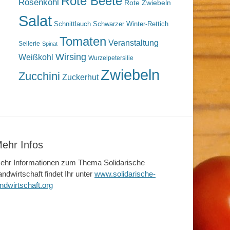
Rote Beete
Rosenkohl
Rote Zwiebeln
Salat
Schnittlauch
Schwarzer Winter-Rettich
Tomaten
Veranstaltung
Sellerie
Spinat
Wirsing
Weißkohl
Wurzelpetersilie
Zwiebeln
Zucchini
Zuckerhut
ehr Infos
ehr Informationen zum Thema Solidarische
andwirtschaft findet Ihr unter
www.solidarische-
andwirtschaft.org