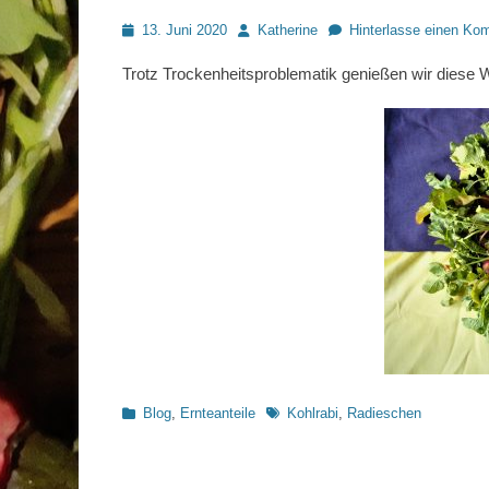
Posted
Autor
13. Juni 2020
Katherine
Hinterlasse einen Ko
on
Trotz Trockenheitsproblematik genießen wir diese W
Kategorien
Schlagworte
Blog
,
Ernteanteile
Kohlrabi
,
Radieschen