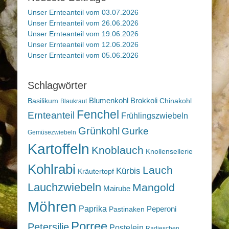
Unser Ernteanteil vom 03.07.2026
Unser Ernteanteil vom 26.06.2026
Unser Ernteanteil vom 19.06.2026
Unser Ernteanteil vom 12.06.2026
Unser Ernteanteil vom 05.06.2026
Schlagwörter
Blumenkohl
Brokkoli
Basilikum
Chinakohl
Blaukraut
Fenchel
Ernteanteil
Frühlingszwiebeln
Grünkohl
Gurke
Gemüsezwiebeln
Kartoffeln
Knoblauch
Knollensellerie
Kohlrabi
Lauch
Kürbis
Kräutertopf
Lauchzwiebeln
Mangold
Mairube
Möhren
Paprika
Peperoni
Pastinaken
Porree
Petersilie
Postelein
Radieschen