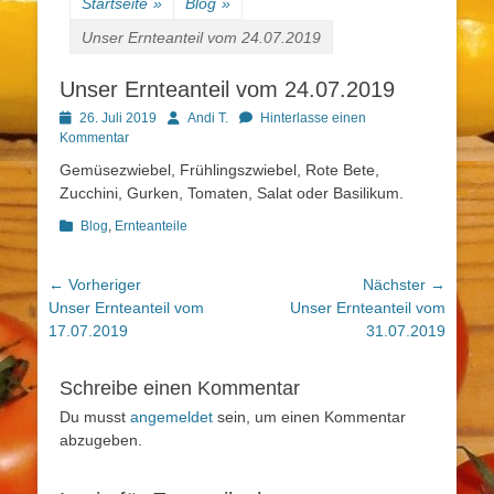
Startseite
»
Blog
»
Unser Ernteanteil vom 24.07.2019
Unser Ernteanteil vom 24.07.2019
Posted
Autor
26. Juli 2019
Andi T.
Hinterlasse einen
on
Kommentar
Gemüsezwiebel, Frühlingszwiebel, Rote Bete,
Zucchini, Gurken, Tomaten, Salat oder Basilikum.
Kategorien
Blog
,
Ernteanteile
Beitragsnavigation
← Vorheriger
Nächster →
Vorheriger
Nächster
Unser Ernteanteil vom
Unser Ernteanteil vom
Beitrag:
Beitrag:
17.07.2019
31.07.2019
Schreibe einen Kommentar
Du musst
angemeldet
sein, um einen Kommentar
abzugeben.