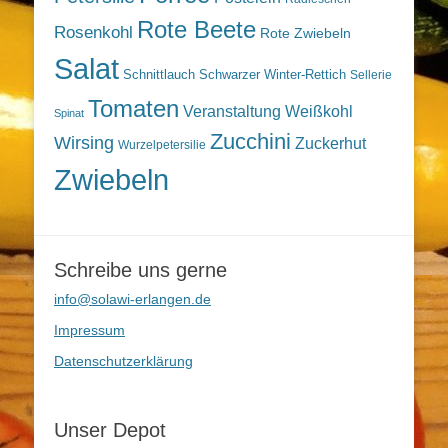
Rote Beete
Rosenkohl
Rote Zwiebeln
Salat
Schnittlauch
Schwarzer Winter-Rettich
Sellerie
Tomaten
Veranstaltung
Weißkohl
Spinat
Zucchini
Wirsing
Zuckerhut
Wurzelpetersilie
Zwiebeln
Schreibe uns gerne
info@solawi-erlangen.de
Impressum
Datenschutzerklärung
Unser Depot