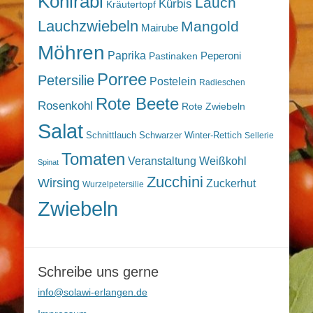
Kohlrabi
Lauch
Kürbis
Kräutertopf
Lauchzwiebeln
Mangold
Mairube
Möhren
Paprika
Peperoni
Pastinaken
Porree
Petersilie
Postelein
Radieschen
Rote Beete
Rosenkohl
Rote Zwiebeln
Salat
Schnittlauch
Schwarzer Winter-Rettich
Sellerie
Tomaten
Veranstaltung
Weißkohl
Spinat
Zucchini
Wirsing
Zuckerhut
Wurzelpetersilie
Zwiebeln
Schreibe uns gerne
info@solawi-erlangen.de