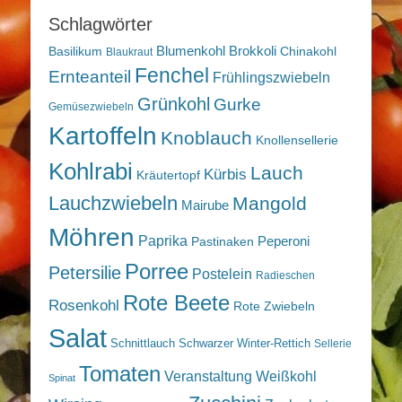
Schlagwörter
Blumenkohl
Brokkoli
Basilikum
Chinakohl
Blaukraut
Fenchel
Ernteanteil
Frühlingszwiebeln
Grünkohl
Gurke
Gemüsezwiebeln
Kartoffeln
Knoblauch
Knollensellerie
Kohlrabi
Lauch
Kürbis
Kräutertopf
Lauchzwiebeln
Mangold
Mairube
Möhren
Paprika
Peperoni
Pastinaken
Porree
Petersilie
Postelein
Radieschen
Rote Beete
Rosenkohl
Rote Zwiebeln
Salat
Schnittlauch
Schwarzer Winter-Rettich
Sellerie
Tomaten
Veranstaltung
Weißkohl
Spinat