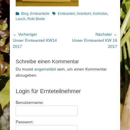
Kategorien
Schlagworte
Blog
,
Ernteanteile
Ernteanteil
,
Grünkohl
,
Kohlrübe
,
Lauch
,
Rote Beete
Beitragsnavigation
← Vorheriger
Nächster →
Vorheriger
Nächster
Unser Ernteanteil KW14
Unser Ernteanteil KW 16
Beitrag:
Beitrag:
2017
2017
Schreibe einen Kommentar
Du musst
angemeldet
sein, um einen Kommentar
abzugeben.
Login für Ernteteilnehmer
Benutzername:
Passwort: