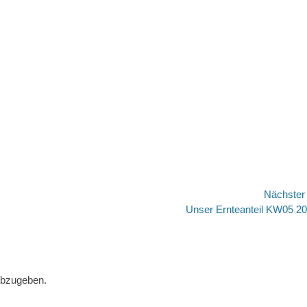
Nächste
Nächster
Unser Ernteanteil KW05 2
Beitrag:
abzugeben.