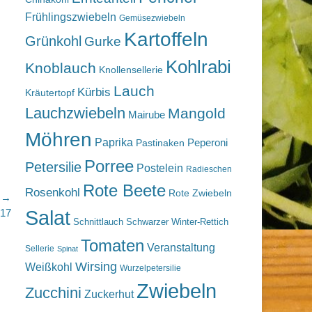
Frühlingszwiebeln
Gemüsezwiebeln
Kartoffeln
Grünkohl
Gurke
Kohlrabi
Knoblauch
Knollensellerie
Lauch
Kürbis
Kräutertopf
Lauchzwiebeln
Mangold
Mairube
Möhren
Paprika
Peperoni
Pastinaken
Porree
Petersilie
Postelein
Radieschen
Rote Beete
Rosenkohl
Rote Zwiebeln
r →
Salat
017
Schnittlauch
Schwarzer Winter-Rettich
Tomaten
Veranstaltung
Sellerie
Spinat
Wirsing
Weißkohl
Wurzelpetersilie
Zwiebeln
Zucchini
Zuckerhut