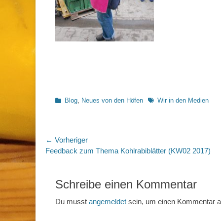
Kategorien
Schlagworte
Blog
,
Neues von den Höfen
Wir in den Medien
Beitragsnavigation
← Vorheriger
Vorheriger
Feedback zum Thema Kohlrabiblätter (KW02 2017)
Beitrag:
Schreibe einen Kommentar
Du musst
angemeldet
sein, um einen Kommentar 